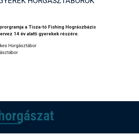
G GYEREK HORGÁSZTÁBOROK
rorgramja a Tisza-tó Fishing Hográszbázis
rvez 14 év alatti gyerekek részére.
ékes Horgásztábor
gásztábor
 horgászat