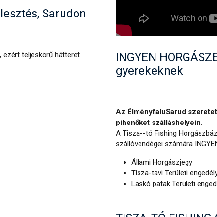
jlesztés, Sarudon
INGYEN HORGÁSZEN
, ezért teljeskörű hátteret
gyerekeknek
Az ÉlményfaluSarud szeretett
pihenőket szálláshelyein.
A Tisza--tó Fishing Horgászbázi
szállóvendégei számára INGYEN 
Állami Horgászjegy
Tisza-tavi Területi engedél
Laskó patak Területi enged