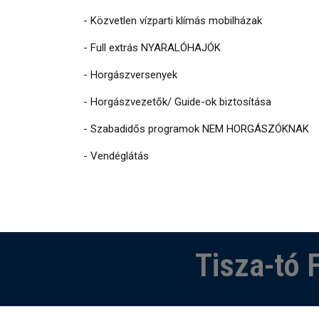
- Közvetlen vízparti klímás mobilházak
- Full extrás NYARALÓHAJÓK
- Horgászversenyek
- Horgászvezetők/ Guide-ok biztosítása
- Szabadidős programok NEM HORGÁSZÓKNAK
- Vendéglátás
Tisza-tó F