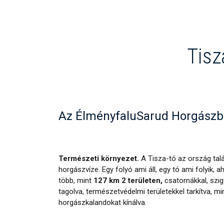
Tisz
Az ÉlményfaluSarud Horgászba
Természeti környezet.
A Tisza-tó az ország tal
horgászvíze. Egy folyó ami áll, egy tó ami folyik, a
több, mint
127 km 2 területen,
csatornákkal, szig
tagolva, természetvédelmi területekkel tarkítva, 
horgászkalandokat kínálva.