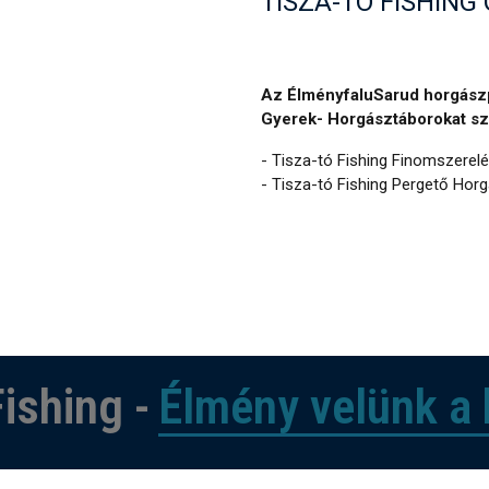
TISZA-TÓ FISHIN
Az ÉlményfaluSarud horgászp
Gyerek- Horgásztáborokat sze
- Tisza-tó Fishing Finomszerel
- Tisza-tó Fishing Pergető Hor
ishing -
Élmény velünk a