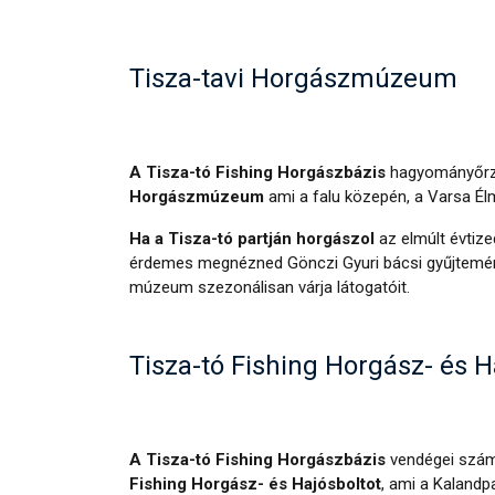
Tisza-tavi Horgászmúzeum
A Tisza-tó Fishing Horgászbázis
hagyományőrz
Horgászmúzeum
ami a falu közepén, a Varsa Élm
Ha a Tisza-tó partján horgászol
az elmúlt évtiz
érdemes megnézned Gönczi Gyuri bácsi gyűjtem
múzeum szezonálisan várja látogatóit.
Tisza-tó Fishing Horgász- és H
A Tisza-tó Fishing Horgászbázis
vendégei szám
Fishing Horgász- és Hajósboltot
, ami a Kalandpa