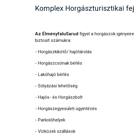
Komplex Horgászturisztikai fe
Az ÉlményfaluSarud
figyel a horgászok igényeire
biztosít számukra:
- Horgászkikötő/ hajótárolás
- Horgászcsónak bérlés
- Lakóhajó bérlés
- Sólyázási lehetőség
- Hajós- és Horgászbolt
- Horgászegyesületi ügyintézés
- Parkolóhelyek
- Vízközeli szállások