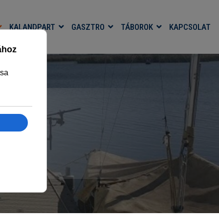
KALANDPART
GASZTRO
TÁBOROK
KAPCSOLAT
MJA