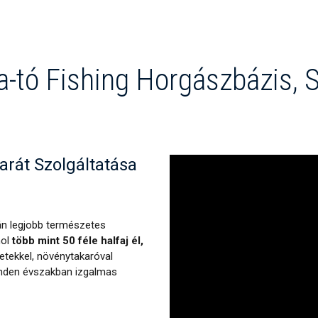
a-tó Fishing Horgászbázis, 
rát Szolgáltatása
án legjobb természetes
hol
több mint 50 féle halfaj él,
etekkel, növénytakaróval
minden évszakban izgalmas