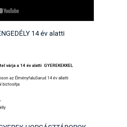
GEDÉLY 14 év alatti
el várja a 14 év alatti GYEREKEKKEL
son az ÉlményfaluSarud 14 év allatti
biztosítja:
y
élly