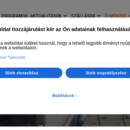
PROGRAMOK, AKTUALITÁSOK
SZÁLLÁSOK
ÉLMÉNYEK
TISZA-TÓ FISHING
 ÉLMÉNYFALU HORGÁSZTURISZTIKAI PROGRA
Főlap
Élmények
Tisza-tó Fishing