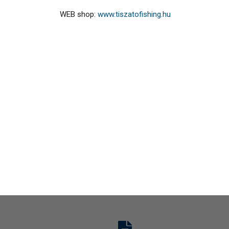
WEB shop:
www.tiszatofishing.hu