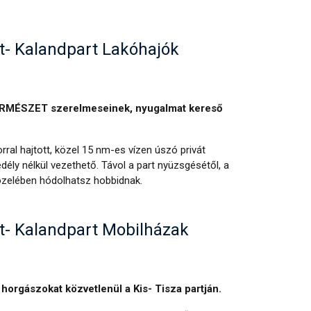
t- Kalandpart Lakóhajók
TERMÉSZET szerelmeseinek, nyugalmat kereső
rral hajtott, közel 15 nm-es vízen úszó privát
dély nélkül vezethető. Távol a part nyüzsgésétől, a
özelében hódolhatsz hobbidnak.
t- Kalandpart Mobilházak
 horgászokat közvetlenül a Kis- Tisza partján.