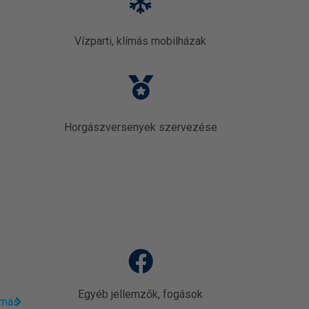
Vízparti, klímás mobilházak
Horgászversenyek szervezése
Egyéb jellemzők, fogások
omás