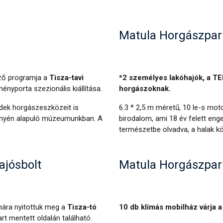
Matula Horgászpar
ő programja a
Tisza-tavi
*2 személyes lakóhajók, a 
ényporta szezionális kiállítása.
horgászoknak.
edek horgászeszközeit is
6.3 * 2,5 m méretű, 10 le-s moto
ényén alapuló múzeumunkban. A
birodalom, ami 18 év felett enge
természetbe olvadva, a halak k
ajósbolt
Matula Horgászpar
ára nyitottuk meg a
Tisza-tó
10 db klímás mobilház várja a
rt mentett oldalán található.