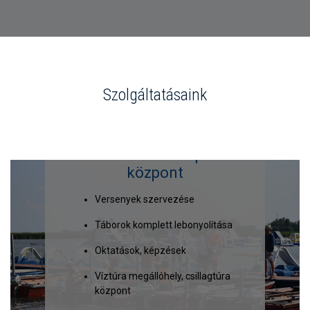
Szolgáltatásaink
Vízitúra és Vízisport
központ
Versenyek szervezése
Táborok komplett lebonyolítása
Oktatások, képzések
Víztúra megállóhely, csillagtúra
központ