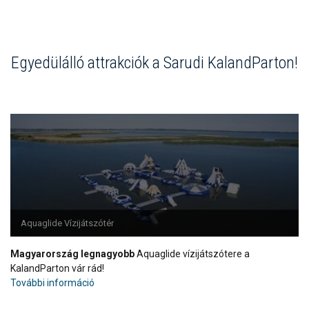
Egyedülálló attrakciók a Sarudi KalandParton!
Aquaglide Vízijátszótér
Magyarország legnagyobb
Aquaglide vízijátszótere a
KalandParton vár rád!
További információ