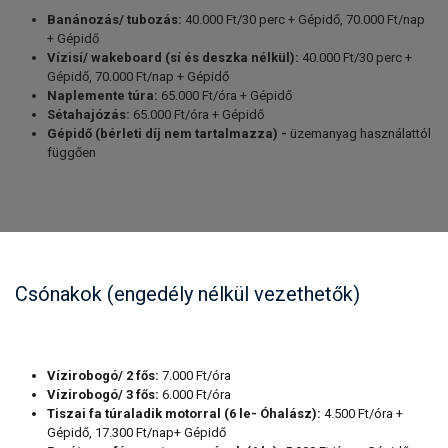
Banánozás/ tubozás:
40.000 Ft/30 perc + Gépidő, 70.000 Ft/nap
+ Gépidő
Vízisí/ wakeboard (sí és deszka nélkül):
40.000 Ft/30 perc +
Gépidő, 70.000 Ft/nap + Gépidő
Naplemente túra:
65.000 Ft/óra + Gépidő
Sétahajózás:
65.000 Ft/óra + Gépidő
Gépidő (bérleti díj nem tartalmazza) -
üzemanyag használattól
függően
Csónakok (engedély nélkül vezethetők)
Vízirobogó/ 2 fős:
7.000 Ft/óra
Vízirobogó/ 3 fős:
6.000 Ft/óra
Tiszai fa túraladik motorral (6 le- Óhalász):
4.500 Ft/óra +
Gépidő, 17.300 Ft/nap+ Gépidő