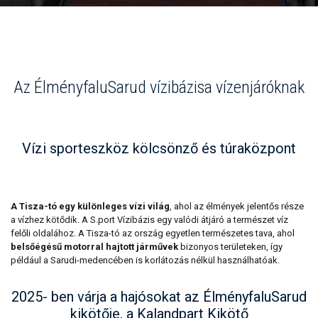
Az ÉlményfaluSarud vízibázisa vízenjáróknak
Vízi sporteszköz kölcsönző és túraközpont
A Tisza-tó egy különleges vízi világ
, ahol az élmények jelentős része
a vízhez kötődik. A S.port Vízibázis egy valódi átjáró a természet víz
felőli oldalához. A Tisza-tó az ország egyetlen természetes tava, ahol
belsőégésű motorral hajtott járművek
bizonyos területeken, így
például a Sarudi-medencében is korlátozás nélkül használhatóak.
2025- ben várja a hajósokat az ÉlményfaluSarud
kikötője, a Kalandpart Kikötő