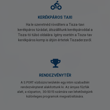
KERÉKPÁROS TAXI
Ha le szeretnéd rövidíteni a Tisza-tavi
kerékpáros túrádat, átszállítunk kerékpároddal a
Tisza-tó túlsó oldalára. Igény esetén a Tisza-tav
kerékpáros komp is átjön értetek Tiszaderzsről.
RENDEZVÉNYTÉR
A S.PORT vízibázis területén egy intim szabadtéri
rendezvényteret alakítottunk ki. Az árnyas fűzfák
alatt, a vízparton, 30-50 fő számára van lehetőségünk
különleges programok megvalósítására.