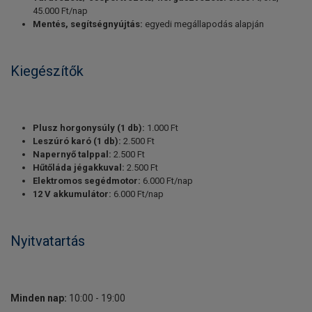
45.000 Ft/nap
Mentés, segítségnyújtás:
egyedi megállapodás alapján
Kiegészítők
Plusz horgonysúly (1 db):
1.000 Ft
Leszúró karó (1 db):
2.500 Ft
Napernyő talppal:
2.500 Ft
Hűtőláda jégakkuval:
2.500 Ft
Elektromos segédmotor:
6.000 Ft/nap
12 V akkumulátor:
6.000 Ft/nap
Nyitvatartás
Minden nap:
10:00 - 19:00