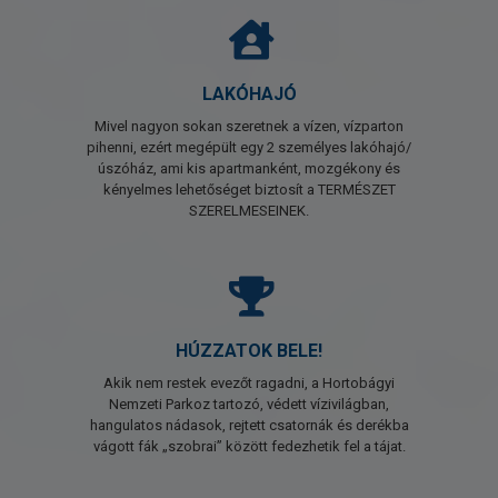
LAKÓHAJÓ
Mivel nagyon sokan szeretnek a vízen, vízparton
pihenni, ezért megépült egy 2 személyes lakóhajó/
úszóház, ami kis apartmanként, mozgékony és
kényelmes lehetőséget biztosít a TERMÉSZET
SZERELMESEINEK.
HÚZZATOK BELE!
Akik nem restek evezőt ragadni, a Hortobágyi
Nemzeti Parkoz tartozó, védett vízivilágban,
hangulatos nádasok, rejtett csatornák és derékba
vágott fák „szobrai” között fedezhetik fel a tájat.