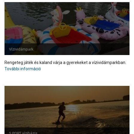
Vízividámpark
Rengeteg játék és kaland várja a gyerekeket a vízividámparkban.
További információ
S.PORT vízibázis