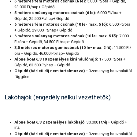
5 méteres fém motoros csónak (6 le):
5.000 Ft/óra + Gépidő,
23.000 Ft/nap+ Gépidő
5 méteres műanyag motoros csónak (6 le):
6.000 Ft/óra +
Gépidő, 25.500 Ft/nap+ Gépidő
6 méteres fém motoros csónak (10 le- max. 5 fő):
6.500 Ft/óra
+ Gépidő, 29.000 Ft/nap+ Gépidő
6 méteres műanyag motoros csónak (10 le- max. 5 fő):
7.000
Ft/óra + Gépidő, 34.500 Ft/nap+ Gépidő
3,5 méteres motoros gumicsónak (10 le- max. 2 fő):
11.500 Ft/
óra + Gépidő, 46.000 Ft/nap+ Gépidő
Alone boat 6,3 10 személyes kirándulóhajó:
17.500 Ft/óra +
Gépidő, 63.500 Ft/nap + Gépidő
Gépidő (bérleti díj nem tartalmazza) -
üzemanyag használattól
függően
Lakóhajók (engedély nélkül vezethetők)
Alone boat 6,3 2 személyes lakóhajó:
30.000 Ft/éj + Gépidő +
IFA
Gépidő (bérleti díj nem tartalmazza) -
üzemanyag használattól