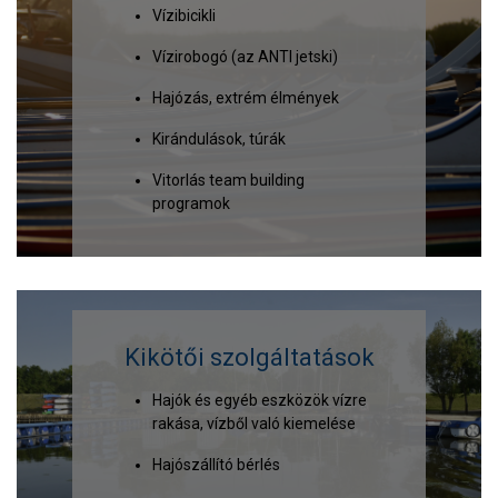
Vízibicikli
Vízirobogó (az ANTI jetski)
Hajózás, extrém élmények
Kirándulások, túrák
Vitorlás team building
programok
Kikötői szolgáltatások
Hajók és egyéb eszközök vízre
rakása, vízből való kiemelése
Hajószállító bérlés