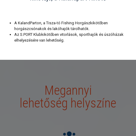
A KalandParton, a Tisza-tó Fishing Horgászkikötőben
horgászcsónakok és lakóhajók tárolhatók.
Az S.PORT Klubkikötőben vitorlások, sporthajók és úszóházak
elhelyezésére van lehetőség.
Megannyi
lehetőség helyszíne