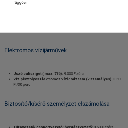
függően
Elektromos vízijárművek
Úszó bulisziget ( max. 7 fő):
9.000 Ft/óra
Vízipisztolyos Elektromos Vízidodzsem (2 személyes):
3.500
Ft/30 perc
Biztosító/kísérő személyzet elszámolása
Túravezető/ csoportvezető/ horgászvezető:
8.500 Ft/óra,