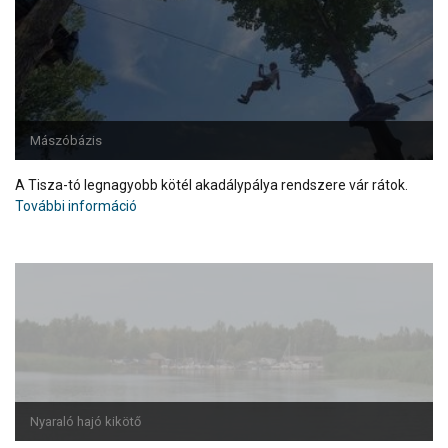
Mászóbázis
A Tisza-tó legnagyobb kötél akadálypálya rendszere vár rátok.
További információ
Nyaraló hajó kikötő