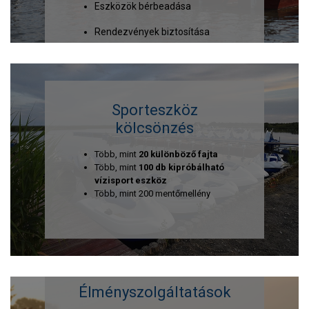
Eszközök bérbeadása
Rendezvények biztosítása
Sporteszköz
kölcsönzés
Több, mint
20 különböző fajta
Több, mint
100 db kipróbálható
vízisport eszköz
Több, mint 200 mentőmellény
Élményszolgáltatások