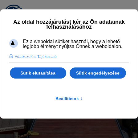
S.PORT VÍZIBÁZIS
AZ ÉLMÉNYFALU VÍZISPORT- ÉS
VÍZITÚRA KÖZPONTJA
Főlap
KalandPart
S.Port vízibázis