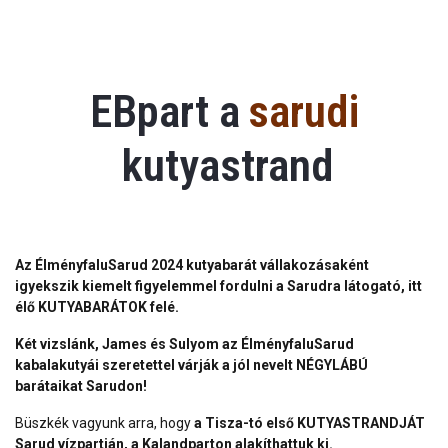
EBpart a
sarudi
kutyastrand
Az ÉlményfaluSarud 2024 kutyabarát vállakozásaként
igyekszik kiemelt figyelemmel fordulni a Sarudra látogató, itt
élő KUTYABARÁTOK felé.
Két vizslánk, James és Sulyom az ÉlményfaluSarud
kabalakutyái szeretettel várják a jól nevelt NÉGYLÁBÚ
barátaikat Sarudon!
Büszkék vagyunk arra, hogy
a Tisza-tó első KUTYASTRANDJÁT
Sarud vízpartján, a Kalandparton alakíthattuk ki.