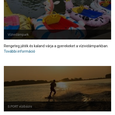
Vízividámpark
Rengeteg játék és kaland várja a gyerekeket a vízividámparkban.
További információ
S.PORT vízibázis