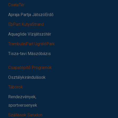
CsataTér
Apraja Partja JátszóErdő
EbPart KutyaStrand
Aquaglide Vízijátszótér
TrambulinPart UgrálóPark
Tisza-tavi Mászóbázis
Csapatépítő Programok
Osztálykirándulások
Táborok
Rendezvények,
sportversenyek
Szállások Sarudon