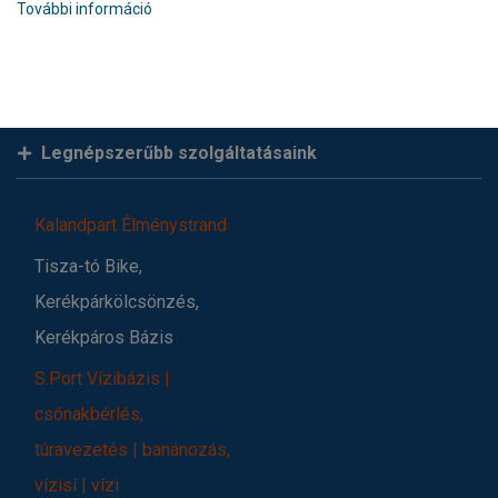
További információ
Legnépszerűbb szolgáltatásaink
Kalandpart Élménystrand
Tisza-tó Bike,
Kerékpárkölcsönzés,
Kerékpáros Bázis
S.Port Vízibázis |
csónakbérlés,
túravezetés | banánozás,
vízisí | vízi