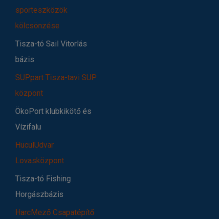
sporteszközök
kölcsönzése
Tisza-tó Sail Vitorlás
bázis
SUPpart Tisza-tavi SUP
központ
ÖkoPort klubkikötő és
Vízifalu
HuculUdvar
Lovasközpont
Tisza-tó Fishing
Horgászbázis
HarcMező Csapatépítő