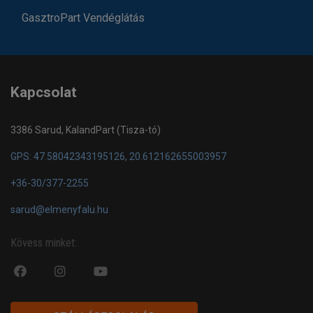
GasztroPart Vendéglátás
Kapcsolat
3386 Sarud, KalandPart (Tisza-tó)
GPS: 47.58042343195126, 20.612162655003957
+36-30/377-2255
sarud@elmenyfalu.hu
Kövess minket:
fa
fab
fa
fa-
fa-
fa-
facebook-
instagram
youtube-