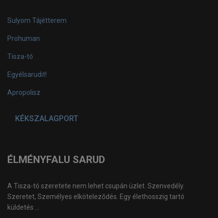
Sulyom Tájétterem
Prohuman
Tisza-tó
Egyélsarudit!
Apropolisz
KÉKSZALAGPORT
ÉLMÉNYFALU SARUD
A Tisza-tó szeretete nem lehet csupán üzlet. Szenvedély.
Szeretet, Személyes elköteleződés. Egy élethosszig tartó
küldetés ...