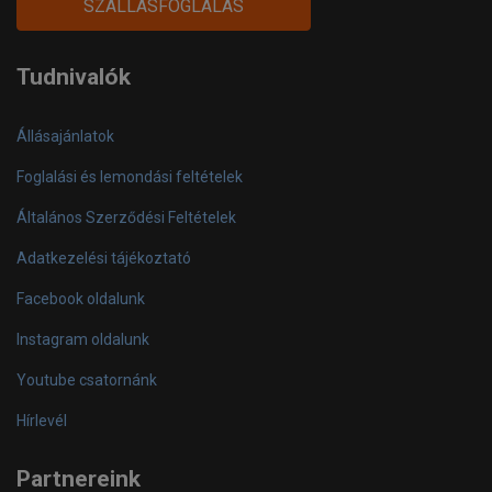
SZÁLLÁSFOGLALÁS
official
play
Tudnivalók
Állásajánlatok
Foglalási és lemondási feltételek
Általános Szerződési Feltételek
Adatkezelési tájékoztató
Facebook oldalunk
Instagram oldalunk
Youtube csatornánk
Hírlevél
Partnereink