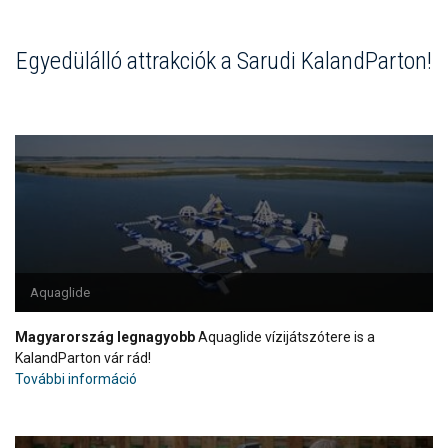
Egyedülálló attrakciók a Sarudi KalandParton!
Aquaglide
Magyarország legnagyobb
Aquaglide vízijátszótere is a
KalandParton vár rád!
További információ