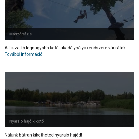
Mászóbázis
A Tisza-tó legnagyobb kötél akadálypálya rendszere vár rátok.
További információ
Nyaraló hajó kikötő
Nálunk bátran kikötheted nyaraló hajód!