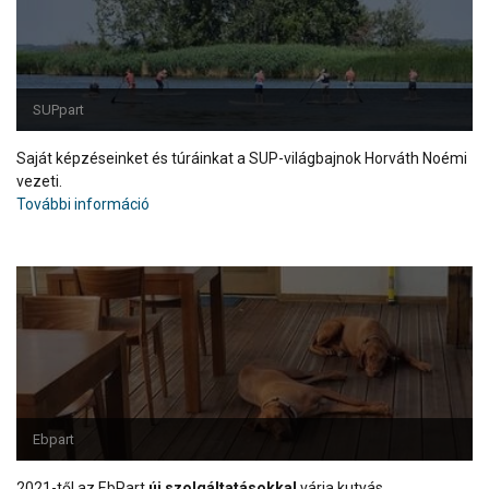
SUPpart
Saját képzéseinket és túráinkat a SUP-világbajnok Horváth Noémi
vezeti.
További információ
Ebpart
2021-től az EbPart
új szolgáltatásokkal
várja kutyás