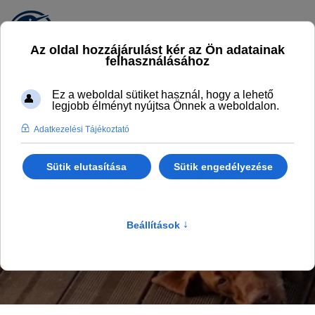
EBPART
SARUD EGY IGAZI KUTYABARÁT FALU
Főlap
KalandPart
EbPart