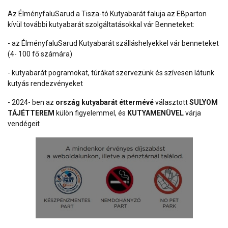
Az ÉlményfaluSarud a Tisza-tó Kutyabarát faluja az EBparton
kívül további kutyabarát szolgáltatásokkal vár Benneteket:
- az ÉlményfaluSarud Kutyabarát szálláshelyekkel vár benneteket
(4- 100 fő számára)
- kutyabarát pogramokat, túrákat szervezünk és szívesen látunk
kutyás rendezvényeket
- 2024- ben az
ország kutyabarát éttermévé
választott
SULYOM
TÁJÉTTEREM
külön figyelemmel, és
KUTYAMENÜVEL
várja
vendégeit