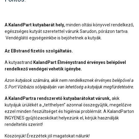
A KalandPart kutyabarát hely,
minden oltási könyvvel rendelkező,
egészséges kutyát szeretettel várunk Sarudon, pórázon tartva.
Vendéglátó egységeinkbe is bejöhetnek a kutyák.
Az EBstrand fizetős szolgáltatás.
A kutyastrand
KalandPart Élménystrand érvényes belépővel
rendelkező vendégei vehetik igénybe.
Azon kutyások számára, akik nem rendelkeznek érvényes belépővel a
S.Port Vízibázis sólyápályán van lehetőség a kutyájuk megfürdetésére.
A KalandPartra rendszerető kutyabarátokat várunk,
akik
kutyájuk ürülékét a „tetthelyen” azonnal összegyűjtik, megelőzve
ezzel minden feszültséget és higiéniai problémát. A KalandParton
INGYENES gyűjtózacskókat helyezünk el, kérjük használják
rendeltetés szerint!
Köszönjük!
Érezzétek jól magatokat nálunk!