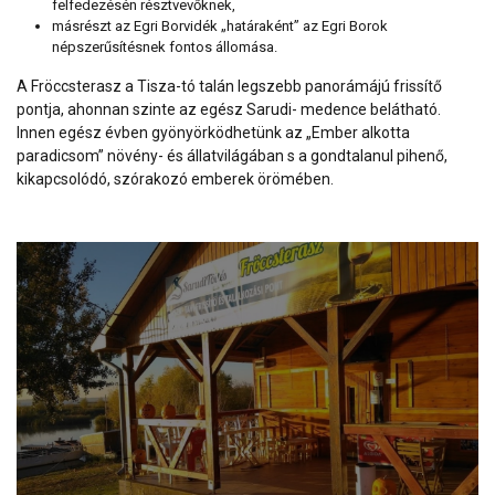
felfedezésén résztvevőknek,
másrészt az Egri Borvidék „határaként” az Egri Borok
népszerűsítésnek fontos állomása.
A Fröccsterasz a Tisza-tó talán legszebb panorámájú frissítő
pontja, ahonnan szinte az egész Sarudi- medence belátható.
Innen egész évben gyönyörködhetünk az „Ember alkotta
paradicsom” növény- és állatvilágában s a gondtalanul pihenő,
kikapcsolódó, szórakozó emberek örömében.