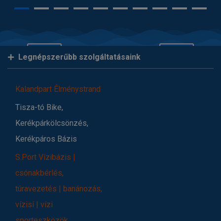
Legnépszerűbb szolgáltatásaink
Kalandpart Élménystrand
Tisza-tó Bike,
Kerékpárkölcsönzés,
Kerékpáros Bázis
S.Port Vízibázis |
csónakbérlés,
túravezetés | banánozás,
vízisí | vízi
sporteszközök