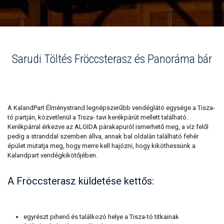
Sarudi Töltés Fröccsterasz és Panoráma bár
A KalandPart Élménystrand legnépszerűbb vendéglátó egysége a Tisza-
tó partján, közvetlenül a Tisza- tavi kerékpárút mellett található.
Kerékpárral érkezve az ALGIDA párakapuról ismerhető meg, a víz felől
pedig a stranddal szemben állva, annak bal oldalán található fehér
épület mutatja meg, hogy merre kell hajózni, hogy kiköthessünk a
Kalandpart vendégkikötőjében.
A Fröccsterasz küldetése kettős:
egyrészt pihenő és találkozó helye a Tisza-tó titkainak