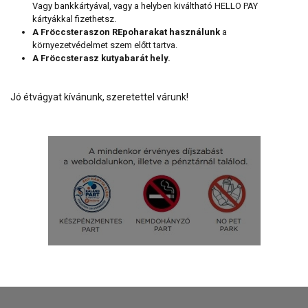
Vagy bankkártyával, vagy a helyben kiváltható HELLO PAY
kártyákkal fizethetsz.
A Fröccsteraszon REpoharakat használunk
a
környezetvédelmet szem előtt tartva.
A Fröccsterasz kutyabarát hely.
Jó étvágyat kívánunk, szeretettel várunk!