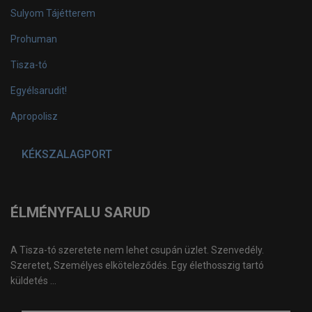
Sulyom Tájétterem
Prohuman
Tisza-tó
Egyélsarudit!
Apropolisz
KÉKSZALAGPORT
ÉLMÉNYFALU SARUD
A Tisza-tó szeretete nem lehet csupán üzlet. Szenvedély.
Szeretet, Személyes elköteleződés. Egy élethosszig tartó
küldetés ...