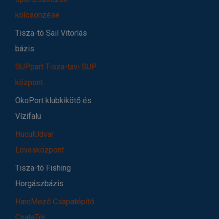
kölcsönzése
Tisza-tó Sail Vitorlás
bázis
SUPpart Tisza-tavi SUP
központ
ÖkoPort klubkikötő és
Vízifalu
HuculUdvar
Lovasközpont
Tisza-tó Fishing
Horgászbázis
HarcMező Csapatépítő
CsataTér