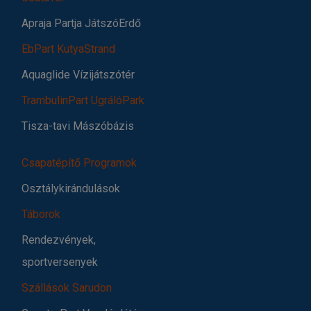
Apraja Partja JátszóErdő
EbPart KutyaStrand
Aquaglide Vízijátszótér
TrambulinPart UgrálóPark
Tisza-tavi Mászóbázis
Csapatépítő Programok
Osztálykirándulások
Táborok
Rendezvények,
sportversenyek
Szállások Sarudon