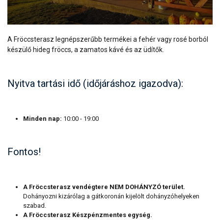
A Fröccsterasz legnépszerűbb termékei a fehér vagy rosé borból
készülő hideg fröccs, a zamatos kávé és az üdítők.
Nyitva tartási idő (időjáráshoz igazodva):
Minden nap:
10:00 - 19:00
Fontos!
A Fröccsterasz vendégtere NEM DOHÁNYZÓ terület.
Dohányozni kizárólag a gátkoronán kijelölt dohányzóhelyeken
szabad.
A Fröccsterasz Készpénzmentes egység.