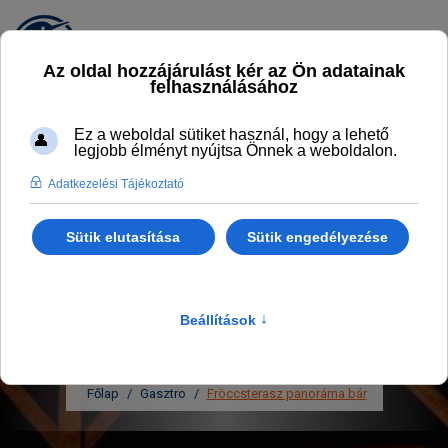
FRÖCCSTERASZ
PANORÁMA BÁR
TISZA-TÓ LEGSZEBB PANORÁMÁJÚ
FRISSÍTŐ PONTJA
Főlap
Gasztro
Fröccsterasz panoráma bár