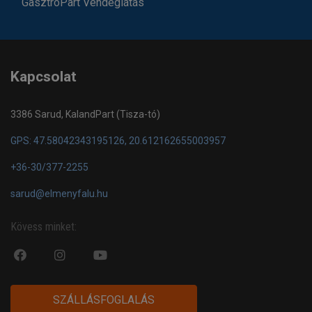
GasztroPart Vendéglátás
Kapcsolat
3386 Sarud, KalandPart (Tisza-tó)
GPS: 47.58042343195126, 20.612162655003957
+36-30/377-2255
sarud@elmenyfalu.hu
Kövess minket:
fa
fab
fa
fa-
fa-
fa-
facebook-
instagram
youtube-
SZÁLLÁSFOGLALÁS