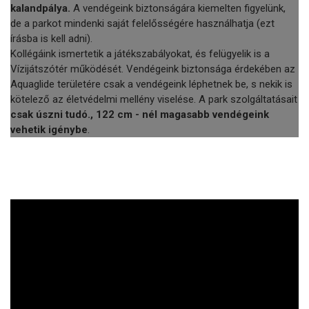
kalandpálya.
A vendégeink biztonságára kiemelten figyelünk,
de a parkot mindenki saját felelősségére használhatja (ezt
írásba is kell adni).
Kollégáink ismertetik a játékszabályokat, és felügyelik is a
Vízijátszótér működését. Vendégeink biztonsága érdekében az
Aquaglide területére csak a vendégeink léphetnek be, s nekik is
kötelező az életvédelmi mellény viselése. A park szolgáltatásait
csak úszni tudó., 122 cm - nél magasabb vendégeink
vehetik igénybe
.