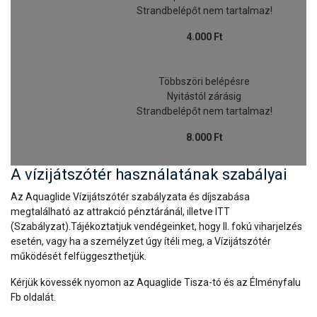
Strandbelépőt nem tartalmaz!
4.000 Ft
Többszöri belépésre
Nyitástól zárásig
Strandbelépőt nem tartalmaz!
8.000 Ft
A vízijátszótér használatának szabályai
Az Aquaglide Vízijátszótér szabályzata és díjszabása
megtalálható az attrakció pénztáránál, illetve ITT
(Szabályzat).Tájékoztatjuk vendégeinket, hogy II. fokú viharjelzés
esetén, vagy ha a személyzet úgy ítéli meg, a Vízijátszótér
működését felfüggeszthetjük.
Kérjük kövessék nyomon az Aquaglide Tisza-tó és az Élményfalu
Fb oldalát.