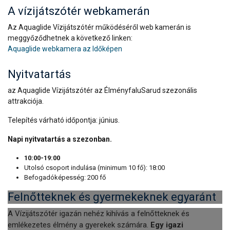
A vízijátszótér webkamerán
Az Aquaglide Vízijátszótér működéséről web kamerán is
meggyőződhetnek a következő linken:
Aquaglide webkamera az Időképen
Nyitvatartás
az Aquaglide Vízijátszótér az ÉlményfaluSarud szezonális
attrakciója.
Telepítés várható időpontja: június.
Napi nyitvatartás a szezonban.
10:00-19:00
Utolsó csoport indulása (minimum 10 fő): 18:00
Befogadóképesség: 200 fő
Felnőtteknek és gyermekeknek egyaránt
A Vízijátszótér igazán nehéz kihívás a felnőtteknek és
emlékezetes élmény a gyerekek számára.
Egy igazi