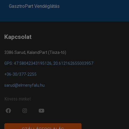
GasztroPart Vendéglátás
Kapcsolat
3386 Sarud, KalandPart (Tisza-tó)
GPS: 47.58042343195126, 20.612162655003957
+36-30/377-2255
sarud@elmenyfalu.hu
Kövess minket:
fa
fab
fa
fa-
fa-
fa-
facebook-
instagram
youtube-