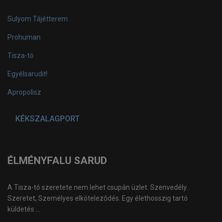
Sulyom Tájétterem
Prohuman
Tisza-tó
Egyélsarudit!
Apropolisz
KÉKSZALAGPORT
ÉLMÉNYFALU SARUD
A Tisza-tó szeretete nem lehet csupán üzlet. Szenvedély.
Szeretet, Személyes elköteleződés. Egy élethosszig tartó
küldetés ...