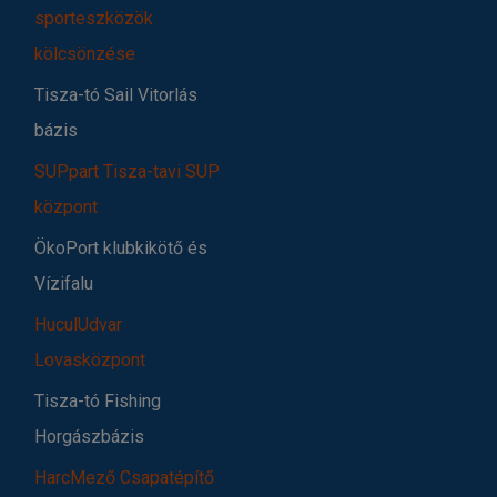
sporteszközök
kölcsönzése
Tisza-tó Sail Vitorlás
bázis
SUPpart Tisza-tavi SUP
központ
ÖkoPort klubkikötő és
Vízifalu
HuculUdvar
Lovasközpont
Tisza-tó Fishing
Horgászbázis
HarcMező Csapatépítő