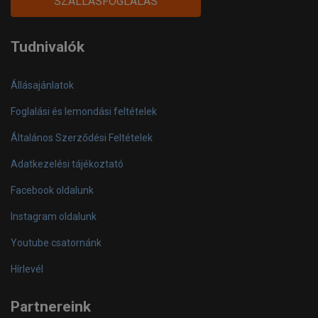
SZÁLLÁSFOGLALÁS
official
play
Tudnivalók
Állásajánlatok
Foglalási és lemondási feltételek
Általános Szerződési Feltételek
Adatkezelési tájékoztató
Facebook oldalunk
Instagram oldalunk
Youtube csatornánk
Hírlevél
Partnereink