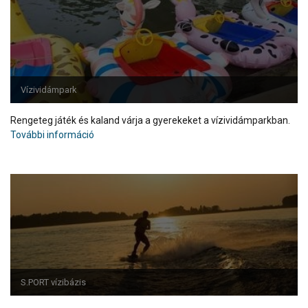
Vízividámpark
Rengeteg játék és kaland várja a gyerekeket a vízividámparkban.
További információ
S.PORT vízibázis