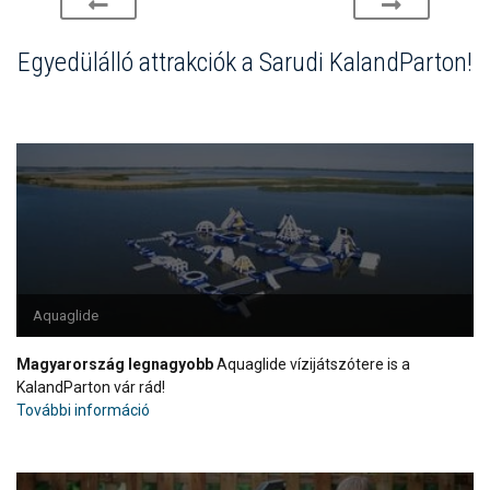
Egyedülálló attrakciók a Sarudi KalandParton!
Aquaglide
Magyarország legnagyobb
Aquaglide vízijátszótere is a
KalandParton vár rád!
További információ