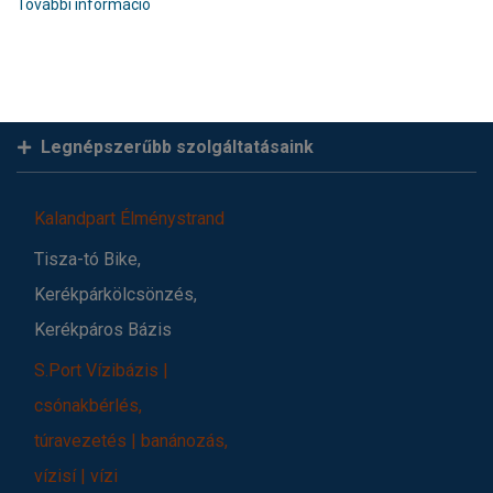
További információ
Legnépszerűbb szolgáltatásaink
Kalandpart Élménystrand
Tisza-tó Bike,
Kerékpárkölcsönzés,
Kerékpáros Bázis
S.Port Vízibázis |
csónakbérlés,
túravezetés | banánozás,
vízisí | vízi