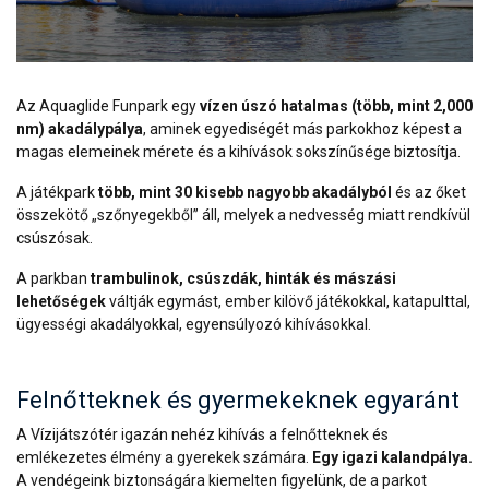
Az Aquaglide Funpark egy
vízen úszó hatalmas (több, mint 2,000
nm) akadálypálya
, aminek egyediségét más parkokhoz képest a
magas elemeinek mérete és a kihívások sokszínűsége biztosítja.
A játékpark
több, mint 30 kisebb nagyobb akadályból
és az őket
összekötő „szőnyegekből” áll, melyek a nedvesség miatt rendkívül
csúszósak.
A parkban
trambulinok, csúszdák, hinták és mászási
lehetőségek
váltják egymást, ember kilövő játékokkal, katapulttal,
ügyességi akadályokkal, egyensúlyozó kihívásokkal.
Felnőtteknek és gyermekeknek egyaránt
A Vízijátszótér igazán nehéz kihívás a felnőtteknek és
emlékezetes élmény a gyerekek számára.
Egy igazi kalandpálya.
A vendégeink biztonságára kiemelten figyelünk, de a parkot