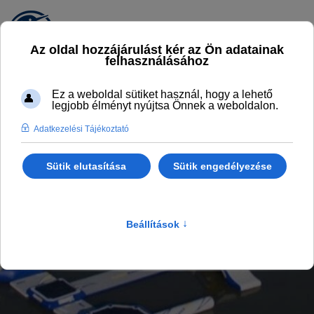
AQUAGLIDE
Magyarország legnagyobb Aquaglide
vízijátszótere
Főlap
KalandPart
Aquaglide