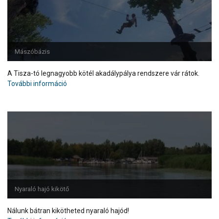
Mászóbázis
A Tisza-tó legnagyobb kötél akadálypálya rendszere vár rátok.
További információ
Nyaraló hajó kikötő
Nálunk bátran kikötheted nyaraló hajód!