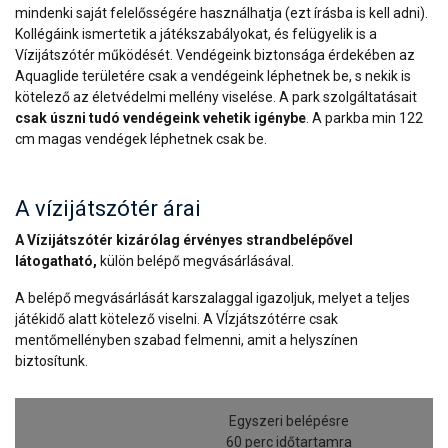
mindenki saját felelősségére használhatja (ezt írásba is kell adni).
Kollégáink ismertetik a játékszabályokat, és felügyelik is a
Vízijátszótér működését. Vendégeink biztonsága érdekében az
Aquaglide területére csak a vendégeink léphetnek be, s nekik is
kötelező az életvédelmi mellény viselése. A park szolgáltatásait
csak úszni tudó vendégeink vehetik igénybe
. A parkba min 122
cm magas vendégek léphetnek csak be.
A vízijátszótér árai
A Vízijátszótér kizárólag érvényes strandbelépővel
látogatható,
külön belépő megvásárlásával.
A belépő megvásárlását karszalaggal igazoljuk, melyet a teljes
játékidő alatt kötelező viselni. A VÍzjátszótérre csak
mentőmellényben szabad felmenni, amit a helyszínen
biztosítunk.
Egyszeri belépésre
60 perc időtartamra