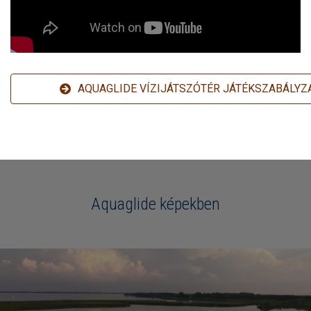
AQUAGLIDE VÍZIJÁTSZÓTÉR JÁTÉKSZABÁLYZ
Aquaglide képekben