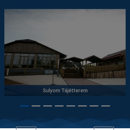
EgyélSarudit! Bisztró