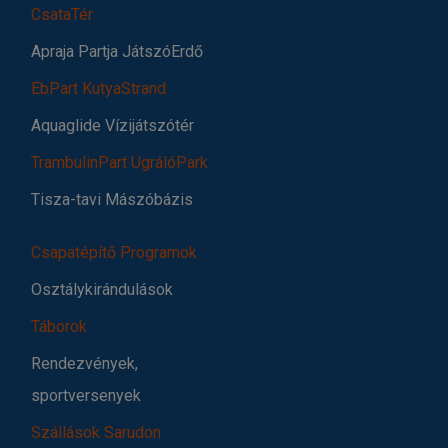
CsataTér
Apraja Partja JátszóErdő
EbPart KutyaStrand
Aquaglide Vízijátszótér
TrambulinPart UgrálóPark
Tisza-tavi Mászóbázis
Csapatépítő Programok
Osztálykirándulások
Táborok
Rendezvények,
sportversenyek
Szállások Sarudon