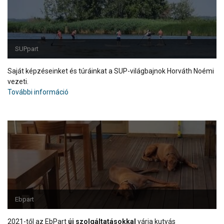
SUPpart
Saját képzéseinket és túráinkat a SUP-világbajnok Horváth Noémi
vezeti.
További információ
Ebpart
2021-től az EbPart
új szolgáltatásokkal
várja kutyás