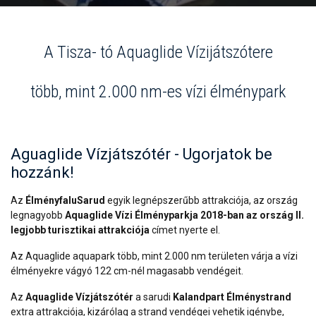
A Tisza- tó Aquaglide Vízijátszótere
több, mint 2.000 nm-es vízi élménypark
Aguaglide Vízjátszótér - Ugorjatok be
hozzánk!
Az
ÉlményfaluSarud
egyik legnépszerűbb attrakciója, az ország
legnagyobb
Aquaglide Vízi Élményparkja 2018-ban az ország II.
legjobb turisztikai attrakciója
címet nyerte el.
Az Aquaglide aquapark több, mint 2.000 nm területen várja a vízi
élményekre vágyó 122 cm-nél magasabb vendégeit.
Az
Aquaglide Vízjátszótér
a sarudi
Kalandpart Élménystrand
extra attrakciója, kizárólag a strand vendégei vehetik igénybe,