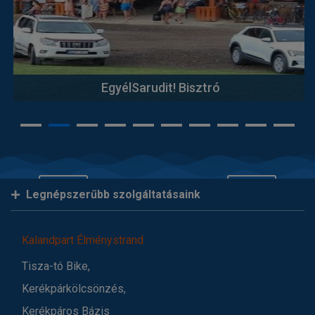
EgyélSarudit! Bisztró
Legnépszerűbb szolgáltatásaink
Kalandpart Élménystrand
Tisza-tó Bike,
Kerékpárkölcsönzés,
Kerékpáros Bázis