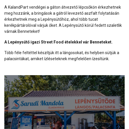
A KalandPart vendégei a gáton átvezető lépcsőkön érkezhetnek
meg hozzánk, a bringások a gátról levezető aszfalt folytatásán
érkezhetnek meg a Lepénysütőhöz, ahol több tucat
kerékpártárolóval várjuk őket. A Lepénysütő körül fedett szaletlik
várnak Benneteket!
A Lepénysütő igazi Street Food ételekkel vár Benneteket.
Több féle feltéttel készítjük itt a lángosokat, és helyben sütjük a
palacsintákat, amiket ízléseteknek megfelelően ízesítünk.