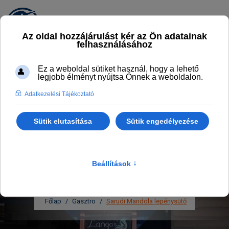
SARUDI MANDOLA
LEPÉNYSÜTŐ
KÖRNYÉK LEGFINOMABB LÁNGOSAI ÉS
PALACSINTÁI
Főlap
Gasztro
Sarudi Mandola lepénysütő