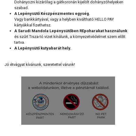
Dohányozni kizárólag a gátkoronán kijelölt dohányzóhelyeken
szabad.
A Lepénysütő Készpénzmentes egység.
Vagy bankkártyával, vagy a helyben kiváltható HELLO PAY
kártyákkal fizethetsz.
A Sarudi Mandola Lepénysütőben REpoharakat használunk
és szűrt Tisza-tó vizet kínálunk, a környezetvédelmet szem előtt
tartva.
A Lepénysütő kutyabarát hely.
Jó étvágyat kívánunk, szeretettel várunk!