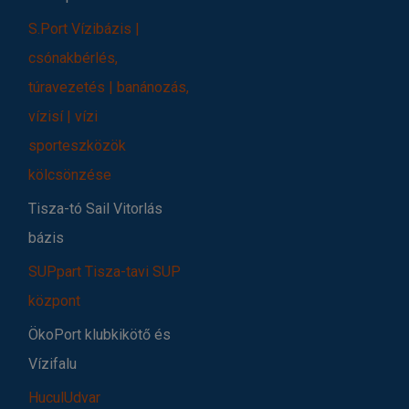
S.Port Vízibázis |
csónakbérlés,
túravezetés | banánozás,
vízisí | vízi
sporteszközök
kölcsönzése
Tisza-tó Sail Vitorlás
bázis
SUPpart Tisza-tavi SUP
központ
ÖkoPort klubkikötő és
Vízifalu
HuculUdvar