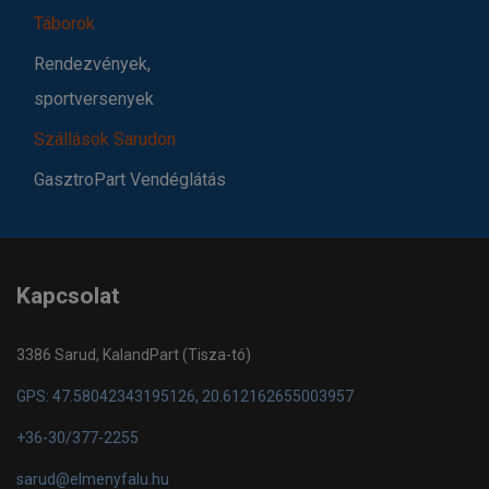
Táborok
Rendezvények,
sportversenyek
Szállások Sarudon
GasztroPart Vendéglátás
Kapcsolat
3386 Sarud, KalandPart (Tisza-tó)
GPS: 47.58042343195126, 20.612162655003957
+36-30/377-2255
sarud@elmenyfalu.hu