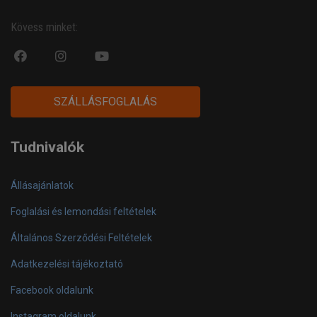
Kövess minket:
fa
fab
fa
fa-
fa-
fa-
facebook-
instagram
youtube-
SZÁLLÁSFOGLALÁS
official
play
Tudnivalók
Állásajánlatok
Foglalási és lemondási feltételek
Általános Szerződési Feltételek
Adatkezelési tájékoztató
Facebook oldalunk
Instagram oldalunk