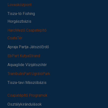
Lovasközpont
Tisza-tó Fishing
Horgászbázis
HarcMező Csapatépítő
CsataTér
Apraja Partja JátszóErdő
EbPart KutyaStrand
Aquaglide Vízijátszótér
TrambulinPart UgrálóPark
Tisza-tavi Mászóbázis
Csapatépítő Programok
Osztálykirándulások