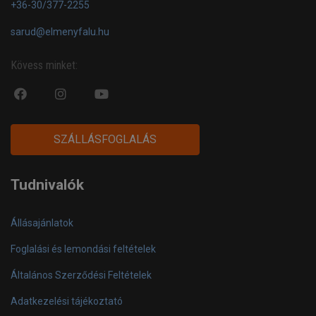
+36-30/377-2255
sarud@elmenyfalu.hu
Kövess minket:
fa
fab
fa
fa-
fa-
fa-
facebook-
instagram
youtube-
SZÁLLÁSFOGLALÁS
official
play
Tudnivalók
Állásajánlatok
Foglalási és lemondási feltételek
Általános Szerződési Feltételek
Adatkezelési tájékoztató