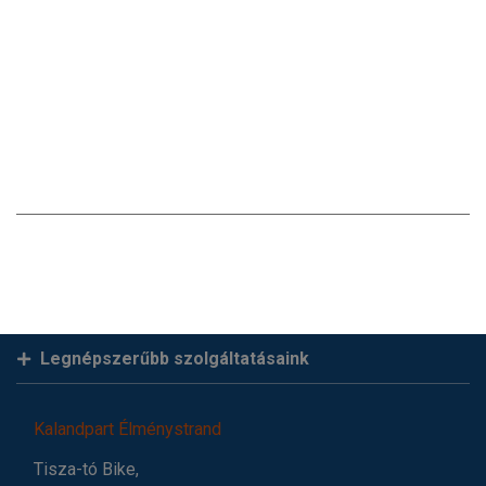
Legnépszerűbb szolgáltatásaink
Kalandpart Élménystrand
Tisza-tó Bike,