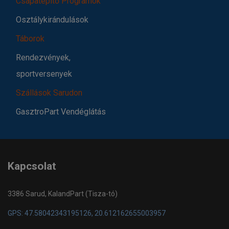
Csapatépítő Programok
Osztálykirándulások
Táborok
Rendezvények,
sportversenyek
Szállások Sarudon
GasztroPart Vendéglátás
Kapcsolat
3386 Sarud, KalandPart (Tisza-tó)
GPS: 47.58042343195126, 20.612162655003957