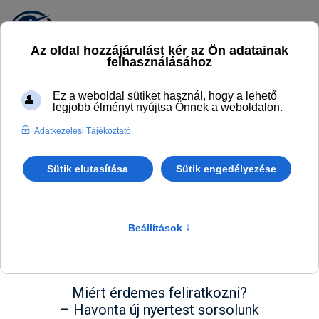
Iratkozz fel hírlevelünkre
és nyerd meg a Sarudi
Élménystrand családi
belépőjét a Tisza-tó
"tengerpartjára"!
Miért érdemes feliratkozni?
– Havonta új nyertest sorsolunk