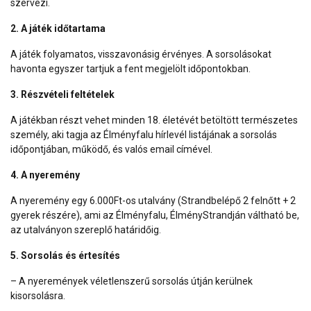
szervezi.
2. A játék időtartama
A játék folyamatos, visszavonásig érvényes. A sorsolásokat
havonta egyszer tartjuk a fent megjelölt időpontokban.
3. Részvételi feltételek
A játékban részt vehet minden 18. életévét betöltött természetes
személy, aki tagja az Élményfalu hírlevél listájának a sorsolás
időpontjában, működő, és valós email címével.
4. A nyeremény
A nyeremény egy 6.000Ft-os utalvány (Strandbelépő 2 felnőtt + 2
gyerek részére), ami az Élményfalu, ÉlményStrandján váltható be,
az utalványon szereplő határidőig.
5. Sorsolás és értesítés
– A nyeremények véletlenszerű sorsolás útján kerülnek
kisorsolásra.