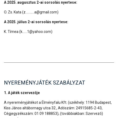
A 2025. augusztus 2-ai sorsolás nyertese:
O. Zs. Kata (z...........a@gmail.com)
A 2025. július 2-ai sorsolás nyertese:
K. Tímea (k......1@yahoo.com)
NYEREMÉNYJÁTÉK SZABÁLYZAT
1. A játék szervezője
A nyereményjátékot a Élményfalu Kft. (székhely: 1194 Budapest,
Kiss János altábornagy utca 32., Adószám: 24915685-2-43,
Cégjegyzékszám: 01 09 188853), (továbbiakban: Szervező)