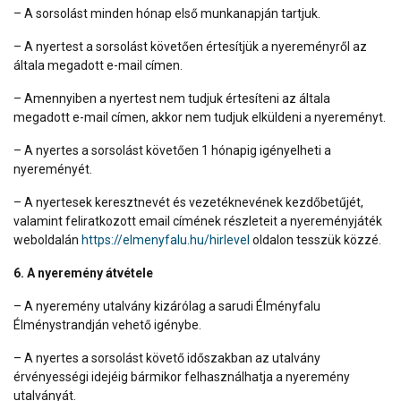
– A sorsolást minden hónap első munkanapján tartjuk.
– A nyertest a sorsolást követően értesítjük a nyereményről az
általa megadott e-mail címen.
– Amennyiben a nyertest nem tudjuk értesíteni az általa
megadott e-mail címen, akkor nem tudjuk elküldeni a nyereményt.
– A nyertes a sorsolást követően 1 hónapig igényelheti a
nyereményét.
– A nyertesek keresztnevét és vezetéknevének kezdőbetűjét,
valamint feliratkozott email címének részleteit a nyereményjáték
weboldalán
https://elmenyfalu.hu/hirlevel
oldalon tesszük közzé.
6. A nyeremény átvétele
– A nyeremény utalvány kizárólag a sarudi Élményfalu
Élménystrandján vehető igénybe.
– A nyertes a sorsolást követő időszakban az utalvány
érvényességi idejéig bármikor felhasználhatja a nyeremény
utalványát.