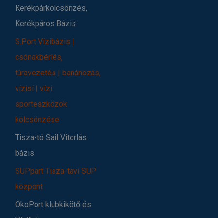
Kerékpárkölcsönzés,
Kerékpáros Bázis
S.Port Vízibázis |
csónakbérlés,
túravezetés | banánozás,
vízisí | vízi
sporteszközök
kölcsönzése
Tisza-tó Sail Vitorlás
bázis
SUPpart Tisza-tavi SUP
központ
ÖkoPort klubkikötő és