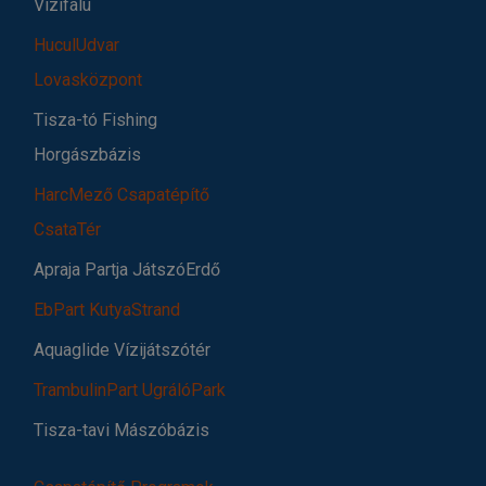
Vízifalu
HuculUdvar
Lovasközpont
Tisza-tó Fishing
Horgászbázis
HarcMező Csapatépítő
CsataTér
Apraja Partja JátszóErdő
EbPart KutyaStrand
Aquaglide Vízijátszótér
TrambulinPart UgrálóPark
Tisza-tavi Mászóbázis