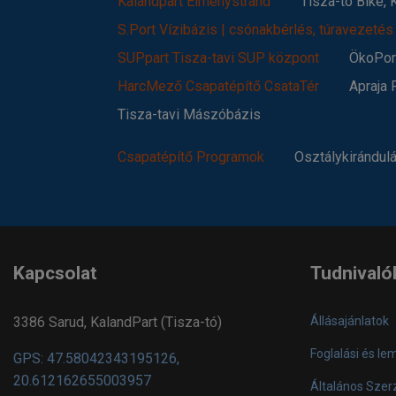
Kalandpart Élménystrand
Tisza-tó Bike,
S.Port Vízibázis | csónakbérlés, túravezetés
SUPpart Tisza-tavi SUP központ
ÖkoPort
HarcMező Csapatépítő CsataTér
Apraja 
Tisza-tavi Mászóbázis
Csapatépítő Programok
Osztálykirándul
Kapcsolat
Tudnivaló
3386 Sarud, KalandPart (Tisza-tó)
Állásajánlatok
Foglalási és le
GPS: 47.58042343195126,
20.612162655003957
Általános Szerz