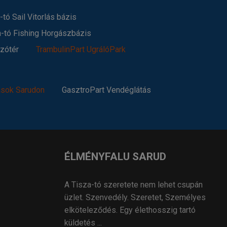
-tó Sail Vitorlás bázis
a-tó Fishing Horgászbázis
szótér
TrambulinPart UgrálóPark
ások Sarudon
GasztroPart Vendéglátás
ÉLMÉNYFALU SARUD
A Tisza-tó szeretete nem lehet csupán
üzlet. Szenvedély. Szeretet, Személyes
elköteleződés. Egy élethosszig tartó
küldetés ...