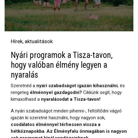
Hírek, aktualitások
Nyári programok a Tisza-tavon,
hogy valóban élmény legyen a
nyaralás
Szeretnéd a
nyári szabadságot igazán kihasználni
, és
rengeteg
élménnyel gazdagodni?
Cikkünk segít, hogy
kimaxolhasd a
nyaralásodat a Tisza-tavon!
A nyári szabadságot minden pihenni-, feltöltődni vágyó
igazán ki szeretné használni, hogy nagyon sok,
csodálatos élménnyel térhessen vissza a
hétköznapokba
.
Az Élményfalu önmagában is nagyon