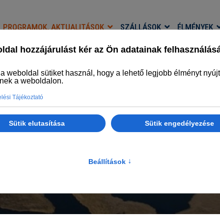
PROGRAMOK, AKTUALITÁSOK
SZÁLLÁSOK
ÉLMÉNYEK
PROGRAMOK, AKTUALITÁSOK
Legyél naprakész
Főlap
Programok, aktualitások