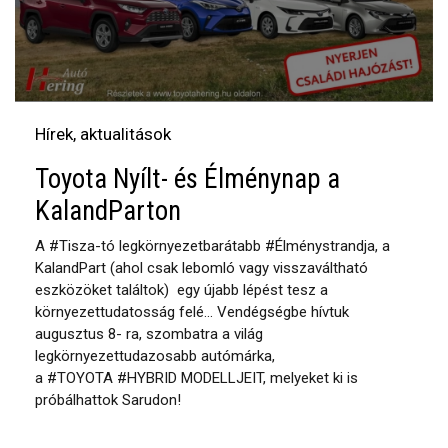
Hírek, aktualitások
Toyota Nyílt- és Élménynap a
KalandParton
A #Tisza-tó legkörnyezetbarátabb #Élménystrandja, a
KalandPart (ahol csak lebomló vagy visszaváltható
eszközöket találtok) egy újabb lépést tesz a
környezettudatosság felé... Vendégségbe hívtuk
augusztus 8- ra, szombatra a világ
legkörnyezettudazosabb autómárka,
a #TOYOTA #HYBRID MODELLJEIT, melyeket ki is
próbálhattok Sarudon!