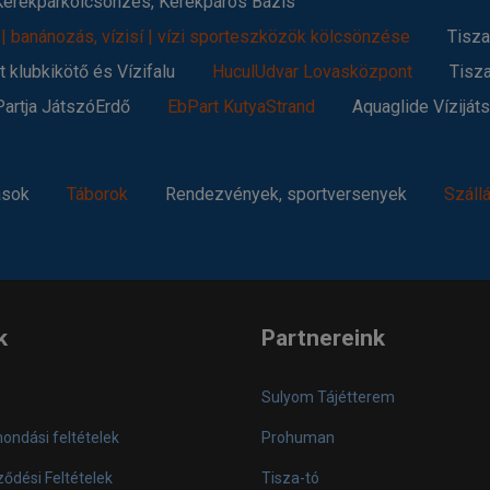
 Kerékpárkölcsönzés, Kerékpáros Bázis
 | banánozás, vízisí | vízi sporteszközök kölcsönzése
Tisza
 klubkikötő és Vízifalu
HuculUdvar Lovasközpont
Tisz
Partja JátszóErdő
EbPart KutyaStrand
Aquaglide Víziját
ások
Táborok
Rendezvények, sportversenyek
Száll
k
Partnereink
Sulyom Tájétterem
mondási feltételek
Prohuman
ődési Feltételek
Tisza-tó