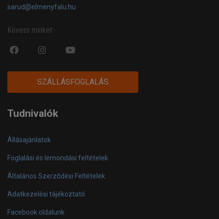
sarud@elmenyfalu.hu
Kövess minket:
fa
fab
fa
fa-
fa-
fa-
facebook-
instagram
youtube-
SZÁLLÁSFOGLALÁS
official
play
Tudnivalók
Állásajánlatok
Foglalási és lemondási feltételek
Általános Szerződési Feltételek
Adatkezelési tájékoztató
Facebook oldalunk