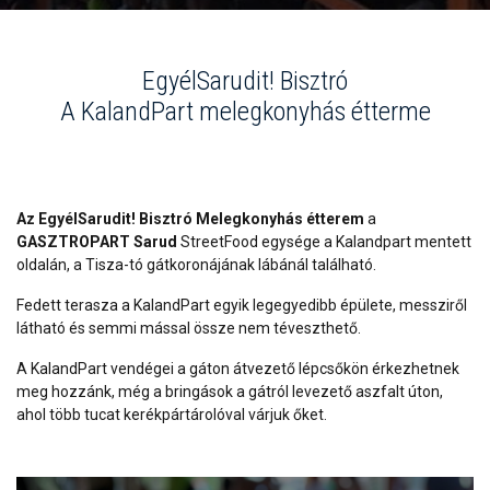
EgyélSarudit! Bisztró
A KalandPart melegkonyhás étterme
Az EgyélSarudit! Bisztró Melegkonyhás étterem
a
GASZTROPART Sarud
StreetFood egysége a Kalandpart mentett
oldalán, a Tisza-tó gátkoronájának lábánál található.
Fedett terasza a KalandPart egyik legegyedibb épülete, messziről
látható és semmi mással össze nem téveszthető.
A KalandPart vendégei a gáton átvezető lépcsőkön érkezhetnek
meg hozzánk, még a bringások a gátról levezető aszfalt úton,
ahol több tucat kerékpártárolóval várjuk őket.