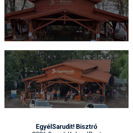
EgyélSarudit! Bisztró