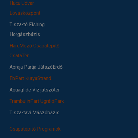
HuculUdvar
Lovasközpont
Tisza-tó Fishing
Horgászbázis
HarcMező Csapatépítő
CsataTér
Apraja Partja JátszóErdő
EbPart KutyaStrand
Aquaglide Vízijátszótér
TrambulinPart UgrálóPark
Tisza-tavi Mászóbázis
Csapatépítő Programok