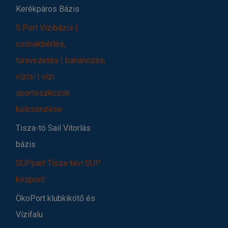
Kerékpáros Bázis
S.Port Vízibázis |
csónakbérlés,
túravezetés | banánozás,
vízisí | vízi
sporteszközök
kölcsönzése
Tisza-tó Sail Vitorlás
bázis
SUPpart Tisza-tavi SUP
központ
ÖkoPort klubkikötő és
Vízifalu