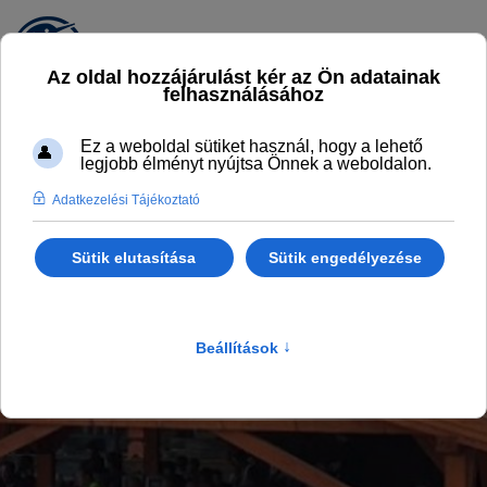
EGYÉLSARUDIT! BISZTRÓ
A KALANDPART MELEGKONYHÁS
ÉTTERME
Főlap
Gasztro
EgyélSarudit! Bisztró