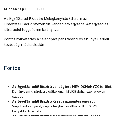
Minden nap
10:00 - 19:00
Az EgyélSarudit! Bisztró Melegkonyhás Étterem az
ÉlméynfaluSarud szezonális vendéglátó egysége. Az egység az
időjárástól függpőemn tart nyitva.
Pontos nyitvatartás a Kalandpart pénztáránál és az EgyélSarudit
közösségi média oldalán.
Fontos!
Az EgyélSarudit! Bisztró vendégtere NEM DOHÁNYZÓ terület.
Dohányozni kizárólag a gátkoronán kijelölt dohányzóhelyeken
szabad.
Az EgyélSarudit! Bisztró Készpénzmentes egység.
Vagy bankkártyával, vagy a helyben kiváltható HELLO PAY
kártyákkal fizethetsz.