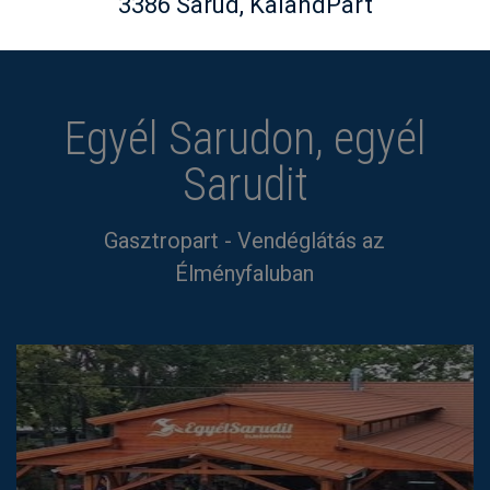
3386 Sarud, KalandPart
Egyél Sarudon, egyél
Sarudit
Gasztropart - Vendéglátás az
Élményfaluban