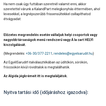
Ha nem csak úgy futtában szeretnél valamit enni, akkor
szeretettel várunk a KalandPart melegkonyhás éttermében, ahol
levesekkel, a legnépszerűbb frissensültekkel csillapíthatod
étvágyadat.
Előzetes megrendelés esetén vállaljuk helyi csoportok vagy
nagyobb társaságok menü rendszerű vagy Á la cart HELYI
kiszolgálását.
(Megrendelés:
+36-30/377-2211
;
rendeles@egyelsarudit.hu
)
Az EgyélSarudit! italválasztékában az üdítőkön, sörökön,
fröccsökön kívül röviditalok is megtalálhatók.
Az Algida jégkrémeit itt is megtaláljátok.
Nyitva tartási idő (időjáráshoz igazodva):