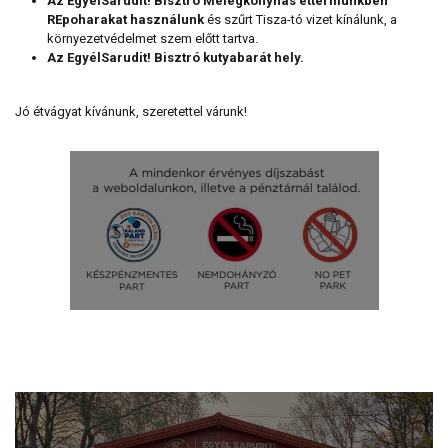
Az EgyélSarudit! Bisztró Melegkonyhás éttermünkben
REpoharakat használunk
és szűrt Tisza-tó vizet kínálunk, a
környezetvédelmet szem előtt tartva.
Az EgyélSarudit! Bisztró kutyabarát hely.
Jó étvágyat kívánunk, szeretettel várunk!