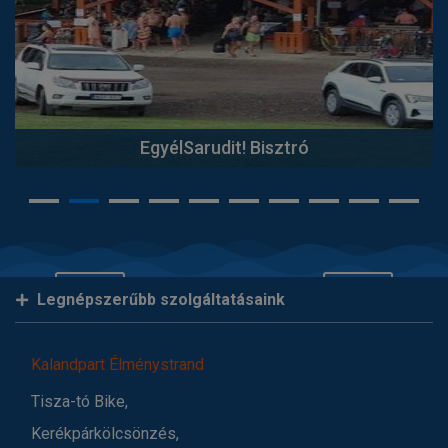
EgyélSarudit! Bisztró
Legnépszerűbb szolgáltatásaink
Kalandpart Élménystrand
Tisza-tó Bike,
Kerékpárkölcsönzés,