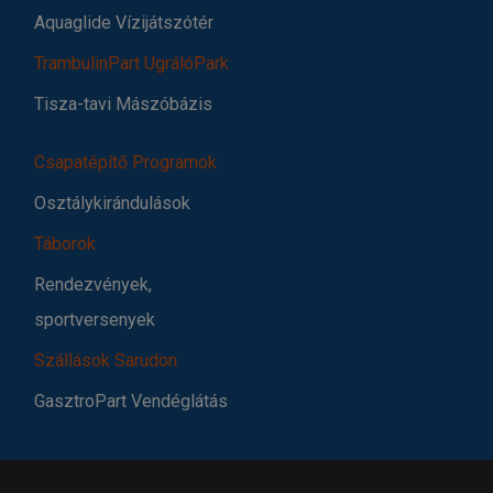
Aquaglide Vízijátszótér
TrambulinPart UgrálóPark
Tisza-tavi Mászóbázis
Csapatépítő Programok
Osztálykirándulások
Táborok
Rendezvények,
sportversenyek
Szállások Sarudon
GasztroPart Vendéglátás