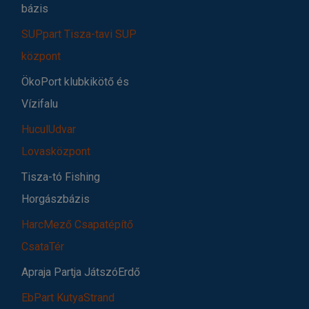
bázis
SUPpart Tisza-tavi SUP
központ
ÖkoPort klubkikötő és
Vízifalu
HuculUdvar
Lovasközpont
Tisza-tó Fishing
Horgászbázis
HarcMező Csapatépítő
CsataTér
Apraja Partja JátszóErdő
EbPart KutyaStrand