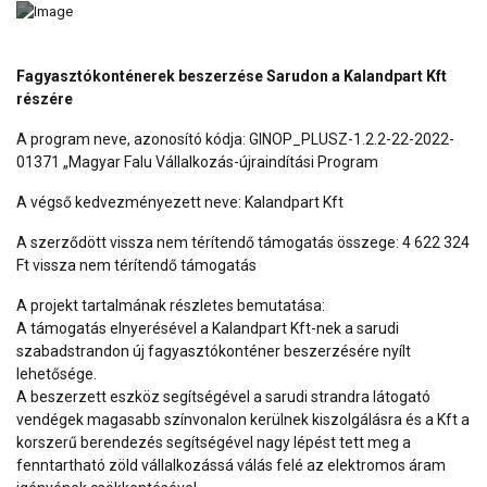
Fagyasztókonténerek beszerzése Sarudon a Kalandpart Kft
részére
A program neve, azonosító kódja: GINOP_PLUSZ-1.2.2-22-2022-
01371 „Magyar Falu Vállalkozás-újraindítási Program
A végső kedvezményezett neve: Kalandpart Kft
A szerződött vissza nem térítendő támogatás összege: 4 622 324
Ft vissza nem térítendő támogatás
A projekt tartalmának részletes bemutatása:
A támogatás elnyerésével a Kalandpart Kft-nek a sarudi
szabadstrandon új fagyasztókonténer beszerzésére nyílt
lehetősége.
A beszerzett eszköz segítségével a sarudi strandra látogató
vendégek magasabb színvonalon kerülnek kiszolgálásra és a Kft a
korszerű berendezés segítségével nagy lépést tett meg a
fenntartható zöld vállalkozássá válás felé az elektromos áram