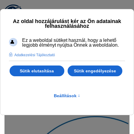
Pályázataink
GINOP-5.3.17-21-2021-00001 sz. KKV
kapacitásbővítő támogatás