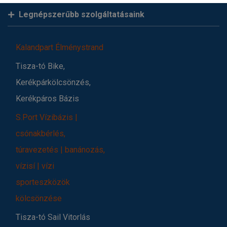
Legnépszerűbb szolgáltatásaink
Kalandpart Élménystrand
Tisza-tó Bike,
Kerékpárkölcsönzés,
Kerékpáros Bázis
S.Port Vízibázis |
csónakbérlés,
túravezetés | banánozás,
vízisí | vízi
sporteszközök
kölcsönzése
Tisza-tó Sail Vitorlás