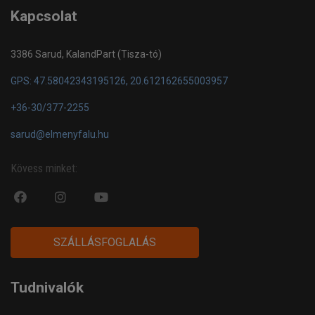
Kapcsolat
3386 Sarud, KalandPart (Tisza-tó)
GPS: 47.58042343195126, 20.612162655003957
+36-30/377-2255
sarud@elmenyfalu.hu
Kövess minket:
fa
fab
fa
fa-
fa-
fa-
facebook-
instagram
youtube-
SZÁLLÁSFOGLALÁS
official
play
Tudnivalók