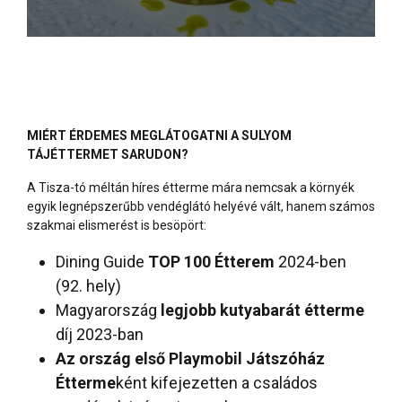
MIÉRT ÉRDEMES MEGLÁTOGATNI A SULYOM
TÁJÉTTERMET SARUDON?
A Tisza-tó méltán híres étterme mára nemcsak a környék
egyik legnépszerűbb vendéglátó helyévé vált, hanem számos
szakmai elismerést is besöpört:
Dining Guide
TOP 100 Étterem
2024-ben
(92. hely)
Magyarország
legjobb kutyabarát étterme
díj 2023-ban
Az ország első Playmobil Játszóház
Étterme
ként kifejezetten a családos