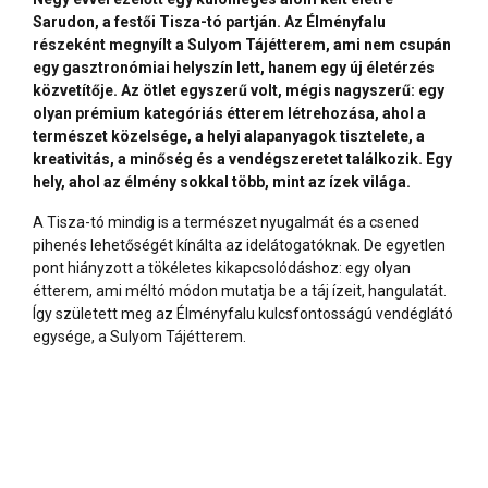
Sarudon, a festői Tisza-tó partján. Az Élményfalu
részeként megnyílt a Sulyom Tájétterem, ami nem csupán
egy gasztronómiai helyszín lett, hanem egy új életérzés
közvetítője. Az ötlet egyszerű volt, mégis nagyszerű: egy
olyan prémium kategóriás étterem létrehozása, ahol a
természet közelsége, a helyi alapanyagok tisztelete, a
kreativitás, a minőség és a vendégszeretet találkozik. Egy
hely, ahol az élmény sokkal több, mint az ízek világa.
A Tisza-tó mindig is a természet nyugalmát és a csened
pihenés lehetőségét kínálta az idelátogatóknak. De egyetlen
pont hiányzott a tökéletes kikapcsolódáshoz: egy olyan
étterem, ami méltó módon mutatja be a táj ízeit, hangulatát.
Így született meg az Élményfalu kulcsfontosságú vendéglátó
egysége, a Sulyom Tájétterem.