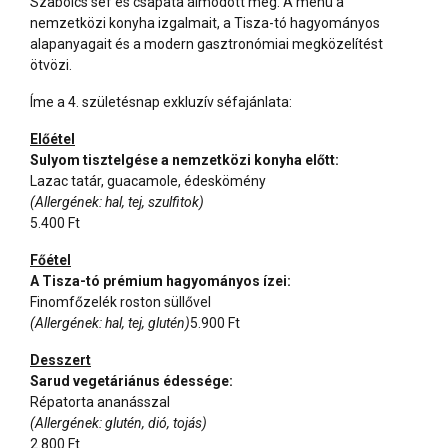
Szabolcs séf és csapata álmodott meg. A menü a
nemzetközi konyha izgalmait, a Tisza-tó hagyományos
alapanyagait és a modern gasztronómiai megközelítést
ötvözi.
Íme a 4. születésnap exkluzív séfajánlata:
Előétel
Sulyom tisztelgése a nemzetközi konyha előtt:
Lazac tatár, guacamole, édeskömény
(Allergének: hal, tej, szulfitok)
5.400 Ft
Főétel
A Tisza-tó prémium hagyományos ízei:
Finomfőzelék roston süllővel
(Allergének: hal, tej, glutén)
5.900 Ft
Desszert
Sarud vegetáriánus édessége:
Répatorta ananásszal
(Allergének: glutén, dió, tojás)
2.800 Ft