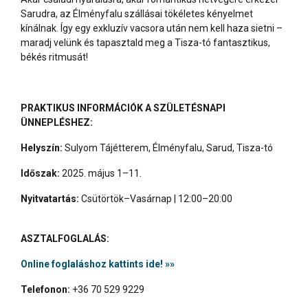
Sarudra, az Élményfalu szállásai tökéletes kényelmet
kínálnak. Így egy exkluzív vacsora után nem kell haza sietni –
maradj velünk és tapasztald meg a Tisza-tó fantasztikus,
békés ritmusát!
PRAKTIKUS INFORMÁCIÓK A SZÜLETÉSNAPI
ÜNNEPLÉSHEZ:
Helyszín:
Sulyom Tájétterem, Élményfalu, Sarud, Tisza-tó
Időszak:
2025. május 1–11.
Nyitvatartás:
Csütörtök–Vasárnap | 12:00–20:00
ASZTALFOGLALÁS:
Online foglaláshoz kattints ide! »»
Telefonon:
+36 70 529 9229