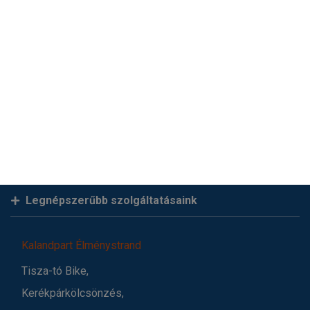
Legnépszerűbb szolgáltatásaink
Kalandpart Élménystrand
Tisza-tó Bike,
Kerékpárkölcsönzés,