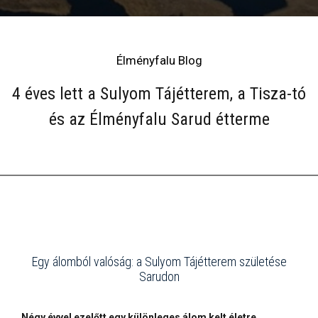
Élményfalu Blog
4 éves lett a Sulyom Tájétterem, a Tisza-tó
és az Élményfalu Sarud étterme
Egy álomból valóság: a Sulyom Tájétterem születése
Sarudon
Négy évvel ezelőtt egy különleges álom kelt életre