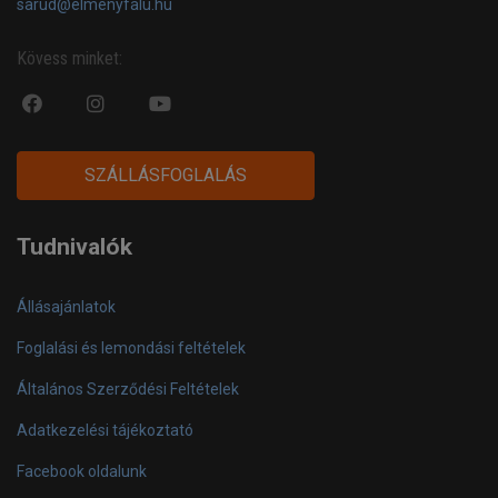
sarud@elmenyfalu.hu
Kövess minket:
fa
fab
fa
fa-
fa-
fa-
facebook-
instagram
youtube-
SZÁLLÁSFOGLALÁS
official
play
Tudnivalók
Állásajánlatok
Foglalási és lemondási feltételek
Általános Szerződési Feltételek
Adatkezelési tájékoztató
Facebook oldalunk