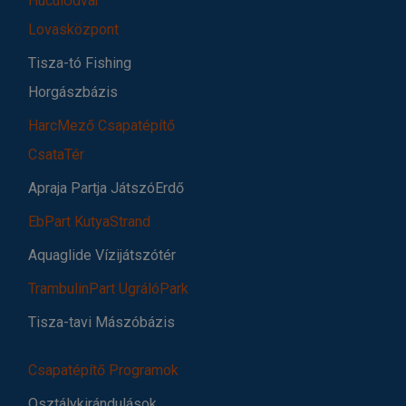
HuculUdvar
Lovasközpont
Tisza-tó Fishing
Horgászbázis
HarcMező Csapatépítő
CsataTér
Apraja Partja JátszóErdő
EbPart KutyaStrand
Aquaglide Vízijátszótér
TrambulinPart UgrálóPark
Tisza-tavi Mászóbázis
Csapatépítő Programok
Osztálykirándulások