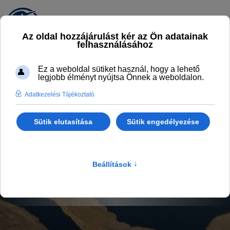
ÉLMÉNYFALU BLOG
Legyél naprakész
Főlap
Programok, aktualitások
Élményfalu Blog
4 éves lett a Sulyom Tájétterem, a Tisza-tó és az Élményfalu
Sarud étterme