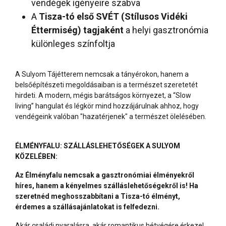
vendégek igényeire szabva
A
Tisza-tó első SVÉT (Stílusos Vidéki
Éttermiség) tagjaként
a helyi gasztronómia
különleges színfoltja
A Sulyom Tájétterem nemcsak a tányérokon, hanem a
belsőépítészeti megoldásaiban is a természet szeretetét
hirdeti. A modern, mégis barátságos környezet, a “Slow
living” hangulat és légkör mind hozzájárulnak ahhoz, hogy
vendégeink valóban "hazatérjenek" a természet ölelésében.
ÉLMÉNYFALU: SZÁLLÁSLEHETŐSÉGEK A SULYOM
KÖZELÉBEN:
Az Élményfalu nemcsak a gasztronómiai élményekről
híres, hanem a kényelmes szálláslehetőségekről is! Ha
szeretnéd meghosszabbítani a Tisza-tó élményt,
érdemes a szállásajánlatokat is felfedezni.
Akár családi nyaralásra, akár romantikus hétvégére érkezel