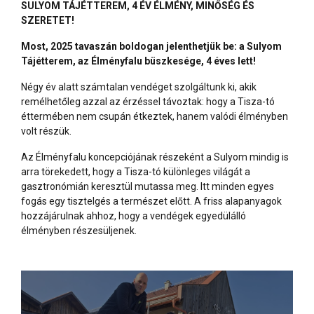
SULYOM TÁJÉTTEREM, 4 ÉV ÉLMÉNY, MINŐSÉG ÉS
SZERETET!
Most, 2025 tavaszán boldogan jelenthetjük be: a Sulyom
Tájétterem, az Élményfalu büszkesége, 4 éves lett!
Négy év alatt számtalan vendéget szolgáltunk ki, akik
remélhetőleg azzal az érzéssel távoztak: hogy a Tisza-tó
éttermében nem csupán étkeztek, hanem valódi élményben
volt részük.
Az Élményfalu koncepciójának részeként a Sulyom mindig is
arra törekedett, hogy a Tisza-tó különleges világát a
gasztronómián keresztül mutassa meg. Itt minden egyes
fogás egy tisztelgés a természet előtt. A friss alapanyagok
hozzájárulnak ahhoz, hogy a vendégek egyedülálló
élményben részesüljenek.