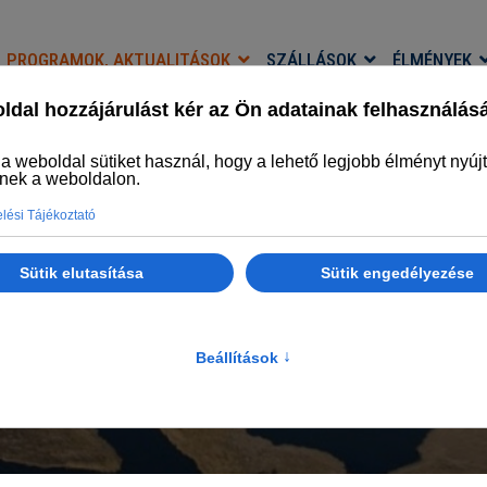
PROGRAMOK, AKTUALITÁSOK
SZÁLLÁSOK
ÉLMÉNYEK
ÉLMÉNYFALU BLOG
Legyél naprakész
amok, aktualitások
Élményfalu Blog
NO (p)ARA! - Menyasszony