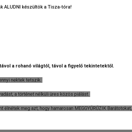
k ALUDNI készültök a Tisza-tóra!
 a rohanó világtól, távol a figyelő tekintetektől.
ennyi nektek tetszik.
adást, a történet nélküli üres közös piálást.
nt élnétek meg azt, hogy hamarosan MEGGYŰRŰZIK Barátotokat, 