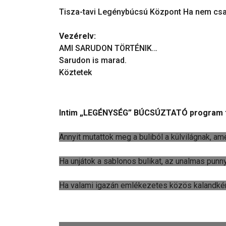
Tisza-tavi Legénybúcsú Központ Ha nem csa
Vezérelv:
AMI SARUDON TÖRTÉNIK…
Sarudon is marad.
Köztetek
Intim „LEGÉNYSÉG” BÚCSÚZTATÓ program távol
Annyit mutattok meg a buliból a külvilágnak, am
Ha unjátok a sablonos bulikat, az unalmas punny
Ha valami igazán emlékezetes közös kalandké