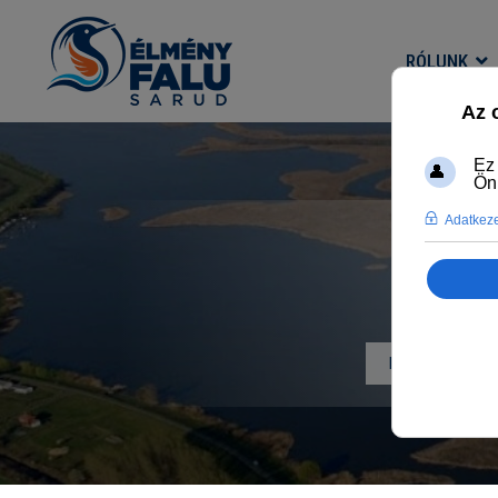
RÓLUNK
Főlap
Progr