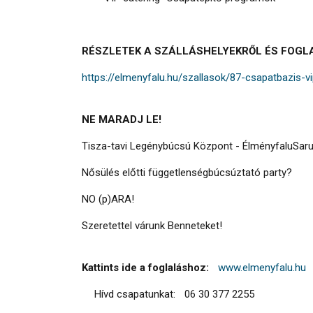
RÉSZLETEK A SZÁLLÁSHELYEKRŐL ÉS FOGL
https://elmenyfalu.hu/szallasok/87-csapatbazis-v
NE MARADJ LE!
Tisza-tavi Legénybúcsú Központ - ÉlményfaluSar
Nősülés előtti függetlenségbúcsúztató party?
NO (p)ARA!
Szeretettel várunk Benneteket!
Kattints ide a foglaláshoz:
www.elmenyfalu.hu
Hívd csapatunkat: 06 30 377 2255