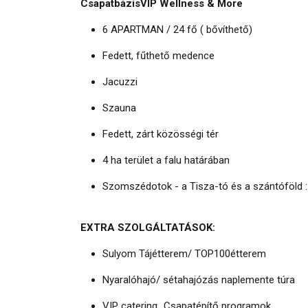
CsapatbázisVIP Wellness & More
6 APARTMAN / 24 fő ( bővíthető)
Fedett, fűthető medence
Jacuzzi
Szauna
Fedett, zárt közösségi tér
4 ha terület a falu határában
Szomszédotok - a Tisza-tó és a szántóföld :
EXTRA SZOLGÁLTATÁSOK:
Sulyom Tájétterem/ TOP100étterem
Nyaralóhajó/ sétahajózás naplemente túra
VIP catering Csapatépítő programok