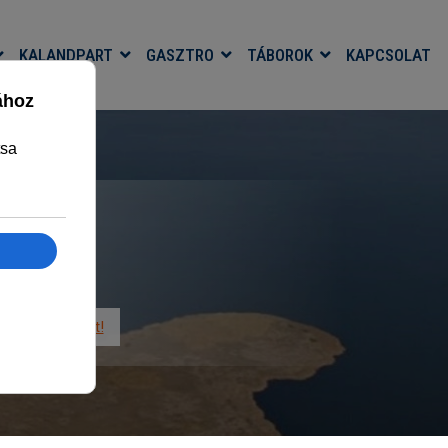
KALANDPART
GASZTRO
TÁBOROK
KAPCSOLAT
mentes Övezet!