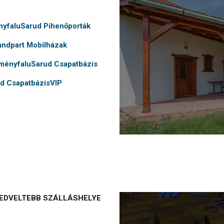
nyfaluSarud Pihenőporták
andpart Mobilházak
ményfaluSarud Csapatbázis
d CsapatbázisVIP
KEDVELTEBB SZÁLLÁSHELYE