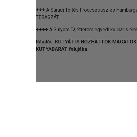
+++
A Sarudi Töltés Fröccsetrasz és Hambur
TERASZÁT
++++
A Sulyom Tájétterem egyedi kulináris él
Ráadás: KUTYÁT IS HOZHATTOK MAGATOKK
KUTYABARÁT falujába