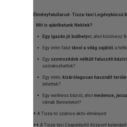
ÉlményfaluSarud- Tisza-tavi Legénybúcsú 
Mit is ajánlhatunk Nektek?
Egy igazán jó bulihely
et, ahol körülvesz
Egy intim falut
távol a világ zajától
, a hé
Egy
szomszédok nélküli faluszéli bázis
szórakozhattok?
Egy intim,
kizárólagosan használt terüle
lehettek?
Egy wellness bázist, ahol
medence, jacuz
várnak Benneteket?
+
A Tisza-tó számos aktív élményeit
++
A Tisza-tavi Csapatépítő Központ kalandjait