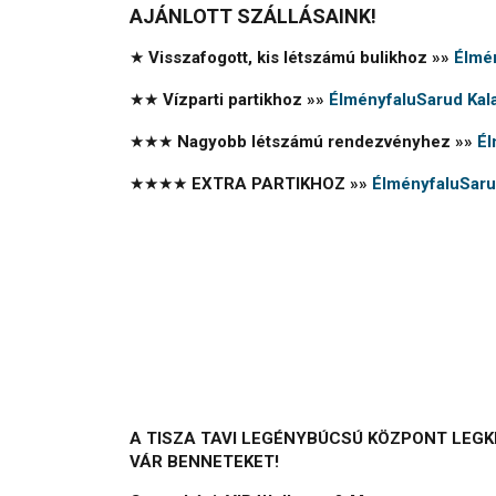
AJÁNLOTT SZÁLLÁSAINK!
★
Visszafogott, kis létszámú bulikhoz »»
Élmé
★★
Vízparti partikhoz »»
ÉlményfaluSarud Kal
★★★
Nagyobb létszámú rendezvényhez »»
Él
★★★★
EXTRA PARTIKHOZ »»
ÉlményfaluSaru
A TISZA TAVI LEGÉNYBÚCSÚ KÖZPONT LEG
VÁR BENNETEKET!