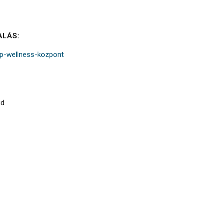
ALÁS:
ip-wellness-kozpont
ud