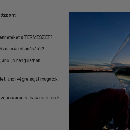
Központ
 Benneteket a TERMÉSZET?
tköznapok rohanásától?
t, ahol jó hangulatban
t
et, ahol végre saját magatok
zi, szauna
és hatalmas terek