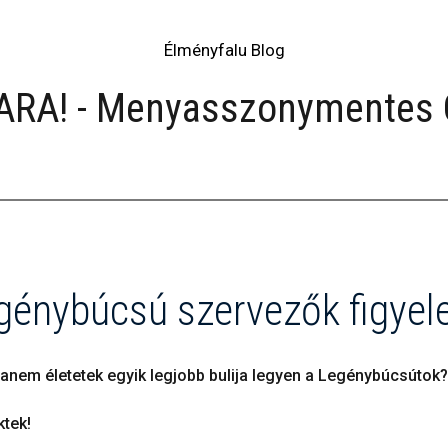
Élményfalu Blog
ARA! - Menyasszonymentes 
génybúcsú szervezők figyel
anem életetek egyik legjobb bulija legyen a Legénybúcsútok
ktek!