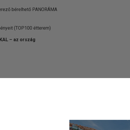
gerező bérelhető PANORÁMA
ményeit (TOP100 étterem)
AL – az ország