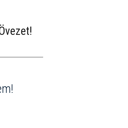
Övezet!
em!
?