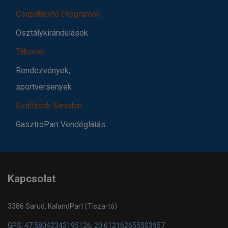
Csapatépítő Programok
Osztálykirándulások
Táborok
Rendezvények,
sportversenyek
Szállások Sarudon
GasztroPart Vendéglátás
Kapcsolat
3386 Sarud, KalandPart (Tisza-tó)
GPS: 47.58042343195126, 20.612162655003957