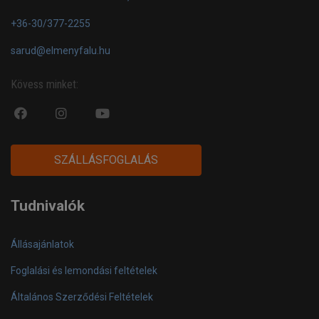
+36-30/377-2255
sarud@elmenyfalu.hu
Kövess minket:
fa
fab
fa
fa-
fa-
fa-
facebook-
instagram
youtube-
SZÁLLÁSFOGLALÁS
official
play
Tudnivalók
Állásajánlatok
Foglalási és lemondási feltételek
Általános Szerződési Feltételek