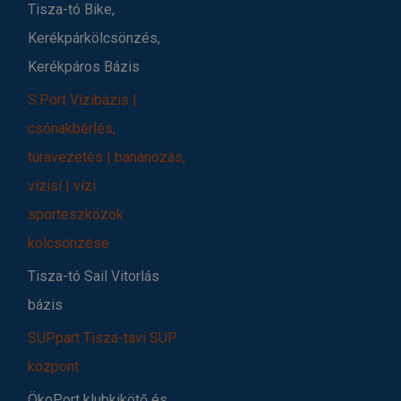
Tisza-tó Bike,
Kerékpárkölcsönzés,
Kerékpáros Bázis
S.Port Vízibázis |
csónakbérlés,
túravezetés | banánozás,
vízisí | vízi
sporteszközök
kölcsönzése
Tisza-tó Sail Vitorlás
bázis
SUPpart Tisza-tavi SUP
központ
ÖkoPort klubkikötő és