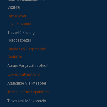
Vízifalu
HuculUdvar
Lovasközpont
Tisza-tó Fishing
Horgászbázis
HarcMező Csapatépítő
CsataTér
Apraja Partja JátszóErdő
EbPart KutyaStrand
Aquaglide Vízijátszótér
TrambulinPart UgrálóPark
Tisza-tavi Mászóbázis