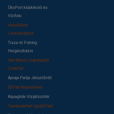
ÖkoPort klubkikötő és
Vízifalu
HuculUdvar
Lovasközpont
Tisza-tó Fishing
Horgászbázis
HarcMező Csapatépítő
CsataTér
Apraja Partja JátszóErdő
EbPart KutyaStrand
Aquaglide Vízijátszótér
TrambulinPart UgrálóPark