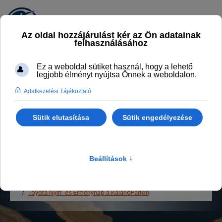
PROGRAMOK,
AKTUALITÁSOK
Legyél naprakész
Főlap
Programok, aktualitások
Toyota Nyílt- és Élménynap a KalandParton