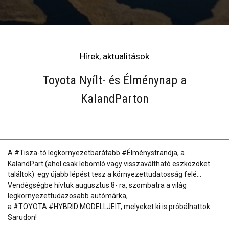
Hírek, aktualitások
Toyota Nyílt- és Élménynap a
KalandParton
A #Tisza-tó legkörnyezetbarátabb #Élménystrandja, a
KalandPart (ahol csak lebomló vagy visszaváltható eszközöket
találtok) egy újabb lépést tesz a környezettudatosság felé...
Vendégségbe hívtuk augusztus 8- ra, szombatra a világ
legkörnyezettudazosabb autómárka,
a #TOYOTA #HYBRID MODELLJEIT, melyeket ki is próbálhattok
Sarudon!