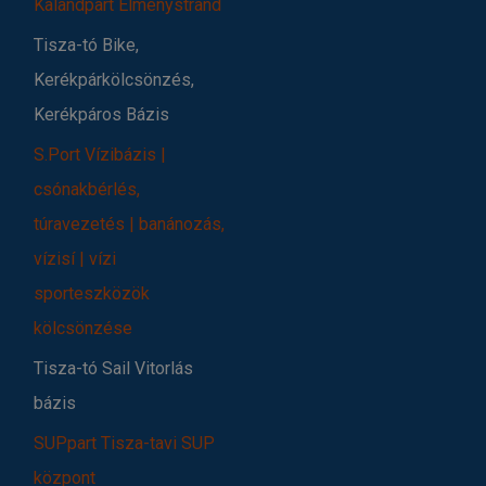
Kalandpart Élménystrand
Tisza-tó Bike,
Kerékpárkölcsönzés,
Kerékpáros Bázis
S.Port Vízibázis |
csónakbérlés,
túravezetés | banánozás,
vízisí | vízi
sporteszközök
kölcsönzése
Tisza-tó Sail Vitorlás
bázis
SUPpart Tisza-tavi SUP
központ