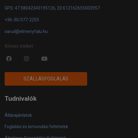
GPS: 47.58042343195126, 20.612162655003957
+36-30/377-2255
sarud@elmenyfalu.hu
Kövess minket:
fa
fab
fa
fa-
fa-
fa-
facebook-
instagram
youtube-
SZÁLLÁSFOGLALÁS
official
play
Tudnivalók
Állásajánlatok
Foglalási és lemondási feltételek
Általános Szerződési Feltételek