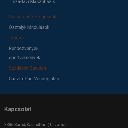
Tisza-tavi Mászóbázis
Csapatépítő Programok
Osztálykirándulások
Táborok
Rendezvények,
sportversenyek
Szállások Sarudon
GasztroPart Vendéglátás
Kapcsolat
3386 Sarud, KalandPart (Tisza-tó)