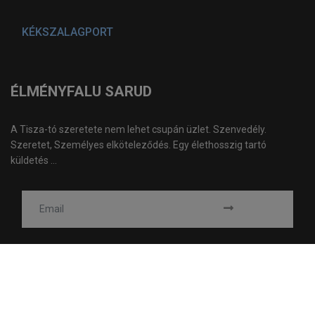
KÉKSZALAGPORT
ÉLMÉNYFALU SARUD
A Tisza-tó szeretete nem lehet csupán üzlet. Szenvedély.
Szeretet, Személyes elköteleződés. Egy élethosszig tartó
küldetés ...
© 2026 Élményfalu Sarud, Tisza-tó