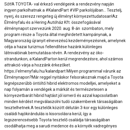
Sőt!A TOYOTA- val érkező vendégeink a rendezvény napján
ingyen parkolhatnak a #KalandPart #VIP parkolójában... Tesztelj,
nyerj, és szerezz rengeteg új élményt környezettudatosan!Az
Élményfalu és a Hering Autóház Kft. összefogásával
élménynapot szervezünk 2020. aug. 8-án szombaton, mely
program része a Toyota által meghirdetett kampánynak, a
Magyarország újranyit elnevezésű kezdeményezésnek, amelynek
célja a hazai turizmus fellendítése hazánk különleges
látnivalóinak bemutatása révén. A rendezvény az öko-
strandunkon, a KalandParton kerül megrendezésre, ahol számos
attrakció várja a hozzánk érkezőket.
https://elmenyfalu.hu/kalandpart Milyen programmal várunk az
Élménynapon?Már reggel nyitáskor felsorakoznak majd a Toyota
legnépszerűbb öntöltő hibrid elektromos modelljei, amelyeket a
nap folyamán a vendégek a márkát és természetesen a
környezetbarát hibrid hajtást jól ismerő és azzal kapcsolatban
minden kérdést megválaszolni tudó szakemberek társaságában
tesztelhetnek.A tesztelők között délután 3-kor egy különleges
családi hajókirándulás is kisorsolásra kerül, így a
legszerencsésebb Toyota tesztelő családja társaságában
csodálhatja meg a sarudi medence és a környék vadregényes