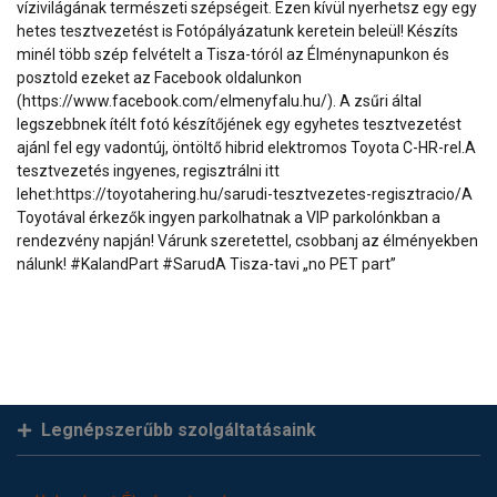
vízivilágának természeti szépségeit. Ezen kívül nyerhetsz egy egy
hetes tesztvezetést is Fotópályázatunk keretein beleül! Készíts
minél több szép felvételt a Tisza-tóról az Élménynapunkon és
posztold ezeket az Facebook oldalunkon
(https://www.facebook.com/elmenyfalu.hu/). A zsűri által
legszebbnek ítélt fotó készítőjének egy egyhetes tesztvezetést
ajánl fel egy vadontúj, öntöltő hibrid elektromos Toyota C-HR-rel.A
tesztvezetés ingyenes, regisztrálni itt
lehet:https://toyotahering.hu/sarudi-tesztvezetes-regisztracio/A
Toyotával érkezők ingyen parkolhatnak a VIP parkolónkban a
rendezvény napján! Várunk szeretettel, csobbanj az élményekben
nálunk! #KalandPart #SarudA Tisza-tavi „no PET part”
Legnépszerűbb szolgáltatásaink